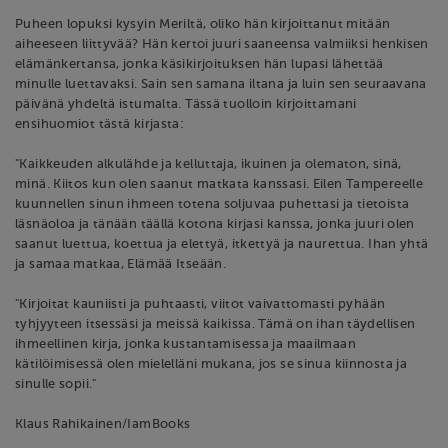
Puheen lopuksi kysyin Meriltä, oliko hän kirjoittanut mitään
aiheeseen liittyvää? Hän kertoi juuri saaneensa valmiiksi henkisen
elämänkertansa, jonka käsikirjoituksen hän lupasi lähettää
minulle luettavaksi. Sain sen samana iltana ja luin sen seuraavana
päivänä yhdeltä istumalta. Tässä tuolloin kirjoittamani
ensihuomiot tästä kirjasta:
"Kaikkeuden alkulähde ja kelluttaja, ikuinen ja olematon, sinä,
minä. Kiitos kun olen saanut matkata kanssasi. Eilen Tampereelle
kuunnellen sinun ihmeen totena soljuvaa puhettasi ja tietoista
läsnäoloa ja tänään täällä kotona kirjasi kanssa, jonka juuri olen
saanut luettua, koettua ja elettyä, itkettyä ja naurettua. Ihan yhtä
ja samaa matkaa, Elämää Itseään.
"Kirjoitat kauniisti ja puhtaasti, viitot vaivattomasti pyhään
tyhjyyteen itsessäsi ja meissä kaikissa. Tämä on ihan täydellisen
ihmeellinen kirja, jonka kustantamisessa ja maailmaan
kätilöimisessä olen mielelläni mukana, jos se sinua kiinnosta ja
sinulle sopii."
Klaus Rahikainen/IamBooks