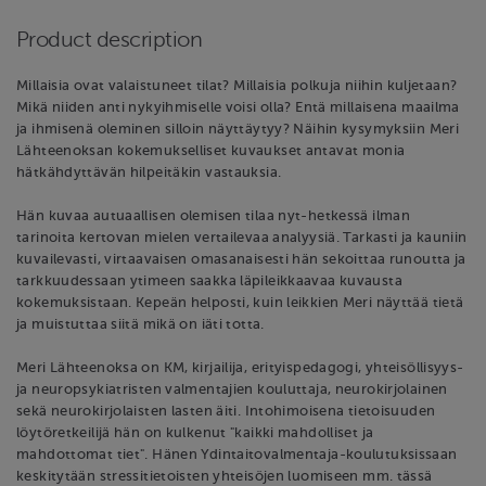
Product description
Millaisia ovat valaistuneet tilat? Millaisia polkuja niihin kuljetaan?
Mikä niiden anti nykyihmiselle voisi olla? Entä millaisena maailma
ja ihmisenä oleminen silloin näyttäytyy? Näihin kysymyksiin Meri
Lähteenoksan kokemukselliset kuvaukset antavat monia
hätkähdyttävän hilpeitäkin vastauksia.
Hän kuvaa autuaallisen olemisen tilaa nyt-hetkessä ilman
tarinoita kertovan mielen vertailevaa analyysiä. Tarkasti ja kauniin
kuvailevasti, virtaavaisen omasanaisesti hän sekoittaa runoutta ja
tarkkuudessaan ytimeen saakka läpileikkaavaa kuvausta
kokemuksistaan. Kepeän helposti, kuin leikkien Meri näyttää tietä
ja muistuttaa siitä mikä on iäti totta.
Meri Lähteenoksa on KM, kirjailija, erityispedagogi, yhteisöllisyys-
ja neuropsykiatristen valmentajien kouluttaja, neurokirjolainen
sekä neurokirjolaisten lasten äiti. Intohimoisena tietoisuuden
löytöretkeilijä hän on kulkenut "kaikki mahdolliset ja
mahdottomat tiet". Hänen Ydintaitovalmentaja-koulutuksissaan
keskitytään stressitietoisten yhteisöjen luomiseen mm. tässä