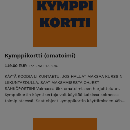
Kymppikortti (omatoimi)
119.00 EUR
Incl. VAT 13.50%
KÄYTÄ KOODIA LIIKUNTAETU, JOS HALUAT MAKSAA KURSSIN
LIIKUNTAEDULLA. SAAT MAKSAMISESTA OHJEET
SÄHKÖPOSTIIN! Voimassa 6kk omatoimiseen harjoitteluun.
Kymppikortin käyntikertoja voit käyttää kaikissa kolmessa
toimipisteessä. Saat ohjeet kymppikortin käyttämiseen 48h
sisällä ostoksestasi sähköpostiisi. Kiirellisissä tapauksissa
olethan ostoksen jälkeen yhteydessä verkkosivujen
WhatsApp -yhteydenotolla