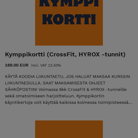
Kymppikortti (CrossFit, HYROX -tunnit)
169.00 EUR
Incl. VAT 13.50%
KÄYTÄ KOODIA LIIKUNTAETU, JOS HALUAT MAKSAA KURSSIN
LIIKUNTAEDULLA. SAAT MAKSAMISESTA OHJEET
SÄHKÖPOSTIIN! Voimassa 6kk CrossFit & HYROX -tunneille
sekä omatoimiseen harjoitteluun. Kymppikortin
käyntikertoja voit käyttää kaikissa kolmessa toimipisteessä.
Saat ohjeet kymppikortin käyttämiseen 48h sisällä
ostoksestasi sähköpostiisi. Kiirellisissä tapauksissa olethan
ostoksen jälkeen yhteydessä verkkosivujen WhatsApp -
yhteydenotolla