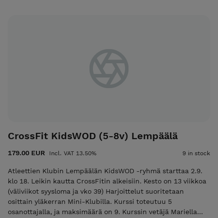
liikkuvuuden, voimaosuuden ja hikijumpan. Osoite:
Martinpojankatu 4b, 33710 Tampere Kesto on 13 viikkoa
(väliviikot syysloma ja vko 39) Harjoittelut suoritetaan
omatoimialueella. Kurssi toteutuu 5 osanottajalla, ja
maksimäärä on 9. Kurssin vetäjä Mariella Suoniemi
CrossFit KidsWOD (5-8v) Lempäälä
179.00 EUR
Incl. VAT 13.50%
9 in stock
Atleettien Klubin Lempäälän KidsWOD -ryhmä starttaa 2.9.
klo 18. Leikin kautta CrossFitin alkeisiin. Kesto on 13 viikkoa
(väliviikot syysloma ja vko 39) Harjoittelut suoritetaan
osittain yläkerran Mini-Klubilla. Kurssi toteutuu 5
osanottajalla, ja maksimäärä on 9. Kurssin vetäjä Mariella