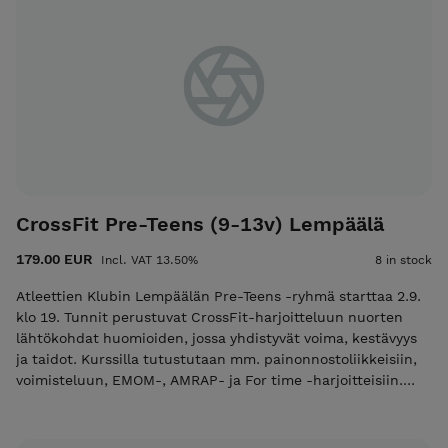
kun MamaWOD -tuntia ei järjestetä. HYROX/EasyWOD -
tunneille (myös normaalit WOD-tunnit, jos olet suorittanut
alkeiskurssin) Voit hankkia uuden kymppikortin aiemman
jatkoksi. Kortti on voimassa 12kk Kaksi ryhmää, johon voi
osallistua niin aloittelijat kuin edistyneet. Tunnin treeniä
muokataan harjoittelijan kokemuksen mukaan. Voit valita
viikottain kumpaan ajankohtaan haluat osallistua. Sisältö
tunneilla on sama. Varaukset MamaWOD -tunneille ja
HYROX/EasyWOD -tunneille tehdään WODConnectin kautta.
Saat tilausvahvistuksen yhteydessä infokirjeen, jossa on
lisätietoja WODConnectin käytöstä. MamaWOD -tunnit ohjaa
CrossFit Pre-Teens (9-13v) Lempäälä
pääsääntöisesti Sanna Lönnqvist CrossFit Level 2 Trainer
Äitiysliikuntavalmentaja
179.00 EUR
Incl. VAT 13.50%
8 in stock
Atleettien Klubin Lempäälän Pre-Teens -ryhmä starttaa 2.9.
klo 19. Tunnit perustuvat CrossFit-harjoitteluun nuorten
lähtökohdat huomioiden, jossa yhdistyvät voima, kestävyys
ja taidot. Kurssilla tutustutaan mm. painonnostoliikkeisiin,
voimisteluun, EMOM-, AMRAP- ja For time -harjoitteisiin.
Tunti sisältää yleensä: lämmittelyn, liikkuvuuden,
voimaosuuden ja hikijumpan. Kesto on 13 viikkoa (väliviikot
syysloma ja vko 39) Harjoittelut suoritetaan osittain