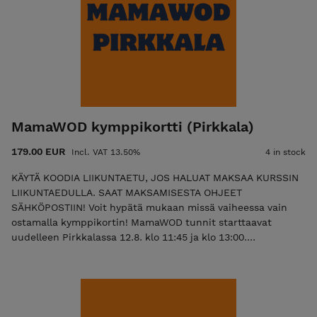
MamaWOD kymppikortti (Pirkkala)
179.00 EUR
Incl. VAT 13.50%
4 in stock
KÄYTÄ KOODIA LIIKUNTAETU, JOS HALUAT MAKSAA KURSSIN
LIIKUNTAEDULLA. SAAT MAKSAMISESTA OHJEET
SÄHKÖPOSTIIN! Voit hypätä mukaan missä vaiheessa vain
ostamalla kymppikortin! MamaWOD tunnit starttaavat
uudelleen Pirkkalassa 12.8. klo 11:45 ja klo 13:00.
Kymppikortteja on myynnissä rajattu määrä. MamaWOD
kymppikorttia voit käyttää 1 käynti/1 kerta: kerran viikossa
MamaWOD -tunnille. Syyskaudella voi olla yksittäisiä viikkoja,
kun MamaWOD -tuntia ei järjestetä. HYROX/EasyWOD -
tunneille (myös normaalit WOD-tunnit, jos olet suorittanut