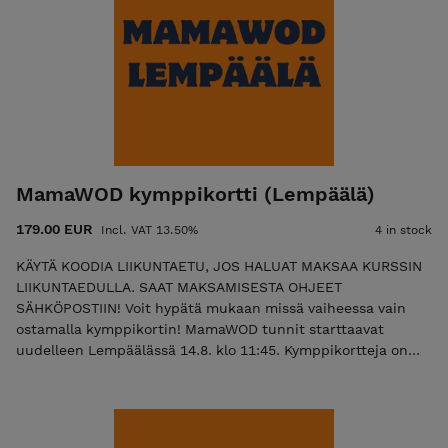
alkeiskurssin) Voit hankkia uuden kymppikortin aiemman
jatkoksi. Kortti on voimassa 12kk Yksi ryhmä, johon voi
osallistua niin aloittelijat kuin edistyneet. Tunnin treeniä
muokataan harjoittelijan kokemuksen mukaan. Varaukset
MamaWOD -tunneille ja HYROX/EasyWOD -tunneille tehdään
WODConnectin kautta. Saat tilausvahvistuksen yhteydessä
infokirjeen, jossa on lisätietoja WODConnectin käytöstä.
MamaWOD -tunnit ohjaa pääsääntöisesti Sanna Lönnqvist
CrossFit Level 2 Trainer Äitiysliikuntavalmentaja
MamaWOD kymppikortti (Lempäälä)
179.00 EUR
Incl. VAT 13.50%
4 in stock
KÄYTÄ KOODIA LIIKUNTAETU, JOS HALUAT MAKSAA KURSSIN
LIIKUNTAEDULLA. SAAT MAKSAMISESTA OHJEET
SÄHKÖPOSTIIN! Voit hypätä mukaan missä vaiheessa vain
ostamalla kymppikortin! MamaWOD tunnit starttaavat
uudelleen Lempäälässä 14.8. klo 11:45. Kymppikortteja on
myynnissä rajattu määrä. MamaWOD kymppikorttia voit
käyttää 1 käynti/1 kerta: kerran viikossa MamaWOD -
tunnille. Syyskaudella voi olla yksittäisiä viikkoja, kun
MamaWOD -tuntia ei järjestetä. HYROX/EasyWOD -tunneille