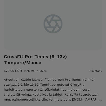
painonnostosalissa (pommari) ja osittain omatoimipuolella.
Kurssi toteutuu 5 osanottajalla, ja maksimäärä on 9. Kurssin
vetäjä Mariella Suoniemi
CrossFit Pre-Teens (9-13v)
Tampere/Manse
179.00 EUR
Incl. VAT 13.50%
8 in stock
Atleettien Klubin Mansen/Tampereen Pre-Teens -ryhmä
starttaa 2.9. klo 16:30. Tunnit perustuvat CrossFit-
harjoitteluun nuorten lähtökohdat huomioiden, jossa
yhdistyvät voima, kestävyys ja taidot. Kurssilla tutustutaan
mm. painonnostoliikkeisiin, voimisteluun, EMOM-, AMRAP- ja
For time -harjoitteisiin. Tunti sisältää yleensä: lämmittelyn,