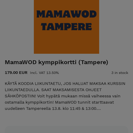
(myös normaalit WOD-tunnit, jos olet suorittanut
alkeiskurssin) Voit hankkia uuden kymppikortin aiemman
jatkoksi. Kortti on voimassa 12kk Yksi ryhmä, johon voi
osallistua niin aloittelijat kuin edistyneet. Tunnin treeniä
muokataan harjoittelijan kokemuksen mukaan. Varaukset
MamaWOD -tunneille ja HYROX/EasyWOD -tunneille tehdään
WODConnectin kautta. Saat tilausvahvistuksen yhteydessä
infokirjeen, jossa on lisätietoja WODConnectin käytöstä.
MamaWOD -tunnit ohjaa pääsääntöisesti Sanna Lönnqvist
CrossFit Level 2 Trainer Äitiysliikuntavalmentaja
MamaWOD kymppikortti (Tampere)
179.00 EUR
Incl. VAT 13.50%
3 in stock
KÄYTÄ KOODIA LIIKUNTAETU, JOS HALUAT MAKSAA KURSSIN
LIIKUNTAEDULLA. SAAT MAKSAMISESTA OHJEET
SÄHKÖPOSTIIN! Voit hypätä mukaan missä vaiheessa vain
ostamalla kymppikortin! MamaWOD tunnit starttaavat
uudelleen Tampereella 13.8. klo 11:45 & 13:00.
Kymppikortteja on myynnissä rajattu määrä. MamaWOD
kymppikorttia voit käyttää 1 käynti/1 kerta: kerran viikossa
MamaWOD -tunnille. Syyskaudella voi olla yksittäisiä viikkoja,