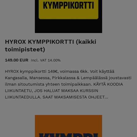
HYROX KYMPPIKORTTI (kaikki
toimipisteet)
149.00 EUR
Incl. VAT 14.00%
HYROX kymppikortti 149€, voimassa 6kk. Voit käyttää
Kangasalla, Mansessa, Pirkkalassa & Lempäälässä joustavasti
ilman sitoutumista yhteen toimipaikkaan. KÄYTÄ KOODIA
LIIKUNTAETU, JOS HALUAT MAKSAA KURSSIN
LIIKUNTAEDULLA. SAAT MAKSAMISESTA OHJEET
SÄHKÖPOSTIIN! Katso tuntiaikataulut:
atleettienklubi.fi/hyrox