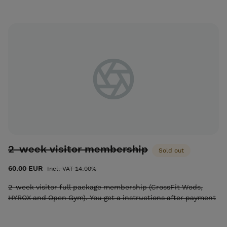
Suoniemi
2-week visitor membership
Sold out
60.00 EUR
Incl. VAT 14.00%
2-week visitor full package membership (CrossFit Wods,
HYROX and Open Gym). You get a instructions after payment