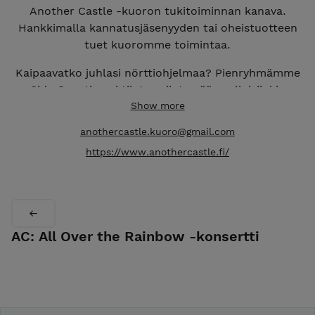
Another Castle -kuoron tukitoiminnan kanava.
Hankkimalla kannatusjäsenyyden tai oheistuotteen
tuet kuoromme toimintaa.
Kaipaavatko juhlasi nörttiohjelmaa? Pienryhmämme
Side Questin voi tilata esiintymään sellaisiinkin
tilaisuuksiin, joihin koko kuoro ei mahdu. Ota
Show more
yhteyttä ja kysy lisää:
anothercastle.kuoro@gmail.com
anothercastle.kuoro@gmail.com.
https://www.anothercastle.fi/
HUOM! Kaikki oheistuotteet toimitetaan Postin
Pikkupaketilla (XXS-paketti).
--
AC: All Over the Rainbow -konsertti
Support channel for Another Castle choir. You can
back us by purchasing a support membership or
some merchandise.
Are you looking for a geeky performance number for