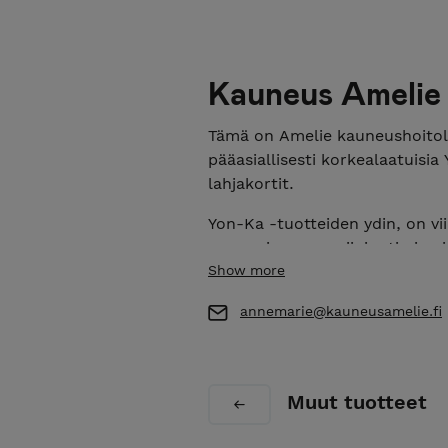
Kauneus Amelie
Tämä on Amelie kauneushoitol
pääasiallisesti korkealaatuisi
lahjakortit.
Yon-Ka -tuotteiden ydin, on vi
sypressin, rosmariinin, timjam
Show more
Tämä ainutlaatuinen sydän yhdi
saataviin hoitaviin kasviuuttei
annemarie@kauneusamelie.fi
Yleisimmät toimitusaikamme S
arkipäivää. Emme vastaa ylivoi
viivästysten aiheuttamista väli
Muut tuotteet