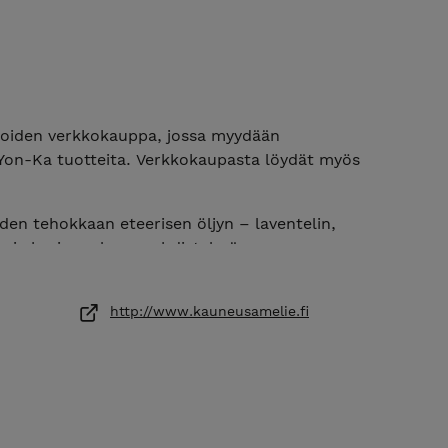
oiden verkkokauppa, jossa myydään
a Yon-Ka tuotteita. Verkkokaupasta löydät myös
iden tehokkaan eteerisen öljyn – laventelin,
in ja kurjenpolven – yhdistelmä.
styy Yon-Ka -tuotteissa eri puolilta maailmaa
siin tehden niistä entistä tehokkaampia.
http://www.kauneusamelie.fi
uomeen ovat tilauksesta riippuen 2-4
maisen esteen aiheuttamista viivästymisistä tai
llisistä haitoista. Tutustu toimitusehtoihimme.