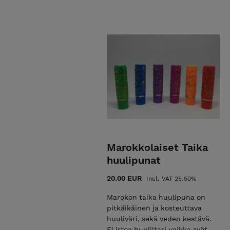
Marokkolaiset Taika
huulipunat
20.00 EUR
Incl. VAT 25.50%
Marokon taika huulipuna on
pitkäikäinen ja kosteuttava
huuliväri, sekä veden kestävä.
Ei irtoa huuliltasi vaikka syöt