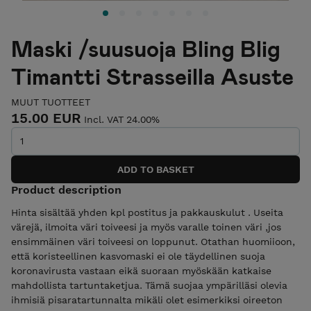
Maski /suusuoja Bling Blig
Timantti Strasseilla Asuste
MUUT TUOTTEET
15.00 EUR
Incl. VAT 24.00%
Product description
Hinta sisältää yhden kpl postitus ja pakkauskulut . Useita
värejä, ilmoita väri toiveesi ja myös varalle toinen väri ,jos
ensimmäinen väri toiveesi on loppunut. Otathan huomiioon,
että koristeellinen kasvomaski ei ole täydellinen suoja
koronavirusta vastaan eikä suoraan myöskään katkaise
mahdollista tartuntaketjua. Tämä suojaa ympärilläsi olevia
ihmisiä pisaratartunnalta mikäli olet esimerkiksi oireeton