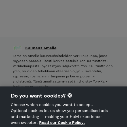
Kauneus Amelie
Tämä on Amelie kauneushoitoloiden verkkokauppa, jossa
myydään pääasiallisesti korkealaatuisia Yon-Ka tuotteita.
Verkkokaupasta löydät myös lahjakortit. Yon-Ka -tuotteiden
ydin, on viiden tehokkaan eteerisen öljyn – laventelin,
sypressin, rosmariinin, timjamin ja kurjenpolven –
yhdistelmä. Tämä ainutlaatuinen sydän yhdistyy Yon-Ka -
tuotteissa eri puolilta …
Do you want cookies? 🍪
Shop Terms and Conditions
Choose which cookies you want to accept.
CANCEL ORDER
Optional cookies let us show you personalised ads
and marketing — making your Holvi experience
even sweeter.
Read our Cookie Policy.