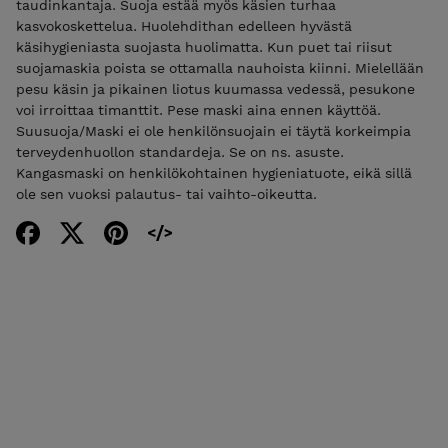
taudinkantaja. Suoja estää myös käsien turhaa
kasvokoskettelua. Huolehdithan edelleen hyvästä
käsihygieniasta suojasta huolimatta. Kun puet tai riisut
suojamaskia poista se ottamalla nauhoista kiinni. Mielellään
pesu käsin ja pikainen liotus kuumassa vedessä, pesukone
voi irroittaa timanttit. Pese maski aina ennen käyttöä.
Suusuoja/Maski ei ole henkilönsuojain ei täytä korkeimpia
terveydenhuollon standardeja. Se on ns. asuste.
Kangasmaski on henkilökohtainen hygieniatuote, eikä sillä
ole sen vuoksi palautus- tai vaihto-oikeutta.