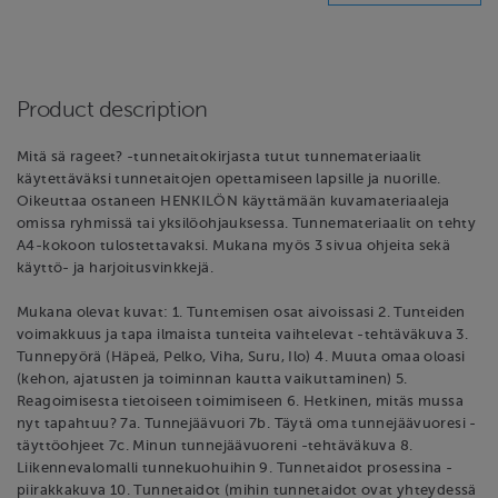
Product description
Mitä sä rageet? -tunnetaitokirjasta tutut tunnemateriaalit
käytettäväksi tunnetaitojen opettamiseen lapsille ja nuorille.
Oikeuttaa ostaneen HENKILÖN käyttämään kuvamateriaaleja
omissa ryhmissä tai yksilöohjauksessa. Tunnemateriaalit on tehty
A4-kokoon tulostettavaksi. Mukana myös 3 sivua ohjeita sekä
käyttö- ja harjoitusvinkkejä.
Mukana olevat kuvat: 1. Tuntemisen osat aivoissasi 2. Tunteiden
voimakkuus ja tapa ilmaista tunteita vaihtelevat -tehtäväkuva 3.
Tunnepyörä (Häpeä, Pelko, Viha, Suru, Ilo) 4. Muuta omaa oloasi
(kehon, ajatusten ja toiminnan kautta vaikuttaminen) 5.
Reagoimisesta tietoiseen toimimiseen 6. Hetkinen, mitäs mussa
nyt tapahtuu? 7a. Tunnejäävuori 7b. Täytä oma tunnejäävuoresi -
täyttöohjeet 7c. Minun tunnejäävuoreni -tehtäväkuva 8.
Liikennevalomalli tunnekuohuihin 9. Tunnetaidot prosessina -
piirakkakuva 10. Tunnetaidot (mihin tunnetaidot ovat yhteydessä