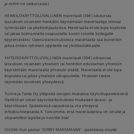
ja mihin ne vaikuttavat)
HENKILÖKÄYTTÖLUVALLINEN materiaali (19€) oikeuttaa
latauksen ostaneen henkilön käyttämään materiaaleja omissa
ryhmissään tai yksilöohjauksissa. Materiaalia ei ole lupa kopioida
tai jakaa kolmannelle osapuolelle, kuten toiselle kollegalle
käytettäväksi. Opetustarkoituksessa materiaalia saa kuitenkin
jakaa omien ryhmien oppilaille tai yksilöasiakkaalle.
YHTEISÖKÄYTTÖLUVALLINEN materiaali (59€) oikeuttaa
latauksen ostaneen yhteisön tai henkilön edustaman yhteisön
käyttämään materiaalia yhteisön sisällä. Materiaalia ei ole lupa
kopioida tai jakaa yhteisön ulkopuolelle. Yhteisön tiedot
täytetään ostoksen yhteydessä.
Tunne ja Taida Oy ylläpitää ostojen mukaista käyttöluparekisteriä.
Hankithan oman käyttötarkoituksesi mukaisen lataus- ja
käyttöluvan. Epäselvissä tapauksissa ota yhteyttä
info@tunnejataida.fi. Toivomme, että materiaaleista on sinulle ja
ohjaamillesi lapsille ja nuorille iloa!
HUOM! Kun painat "SIIRRY MAKSAMAAN" -painiketta sinulle