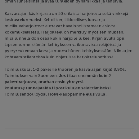
omiin tunteisiinsa ja avaa tunteiden dynamiikkaa ja tehtäviä.
Kasvattajan käsikirjassa on 50 erilaista harjoitetta sekä vinkkejä
keskustelun tueksi. Keholliset, liikkeelliset, luovat ja
mielikuvaharjoitteet auttavat havainnollistamaan asioita
kokemuksellisesti. Harjoitteet on merkitty myös sen mukaan,
mitä tunnetaidon osaa kukin harjoite tukee. Kirjan avulla opit
lapsen tunne-elämän kehitykseen vaikuttavista tekijöistä ja
pystyt tukemaan lasta ja nuorta hänen kehityksessään. Niin arjen
kohtaamistilanteissa kuin ohjatuissa harjoitteluhetkissä.
Toimituskulut 1-2 paketille (nuoren ja kasvattajan kirja) 8,90€.
Toimitukset vain Suomeen.
Jos tilaat enemmän kuin 2
pakettitarjousta, otathan ensin yhteyttä
koulutus@tunnejataida.fi postikulujen selvittämiseksi.
Toimitusehdot löydät Holvi-kauppamme etusivulta.