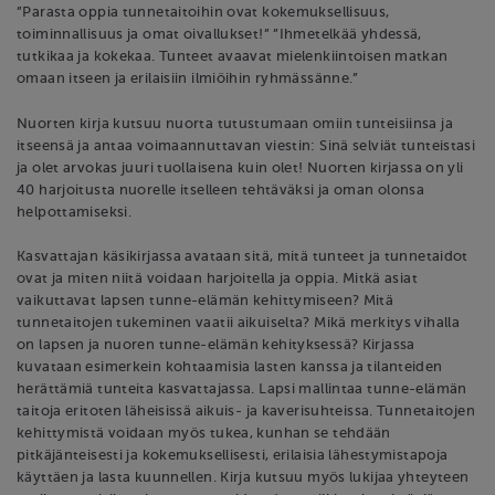
”Parasta oppia tunnetaitoihin ovat kokemuksellisuus,
toiminnallisuus ja omat oivallukset!” ”Ihmetelkää yhdessä,
tutkikaa ja kokekaa. Tunteet avaavat mielenkiintoisen matkan
omaan itseen ja erilaisiin ilmiöihin ryhmässänne.”
Nuorten kirja kutsuu nuorta tutustumaan omiin tunteisiinsa ja
itseensä ja antaa voimaannuttavan viestin: Sinä selviät tunteistasi
ja olet arvokas juuri tuollaisena kuin olet! Nuorten kirjassa on yli
40 harjoitusta nuorelle itselleen tehtäväksi ja oman olonsa
helpottamiseksi.
Kasvattajan käsikirjassa avataan sitä, mitä tunteet ja tunnetaidot
ovat ja miten niitä voidaan harjoitella ja oppia. Mitkä asiat
vaikuttavat lapsen tunne-elämän kehittymiseen? Mitä
tunnetaitojen tukeminen vaatii aikuiselta? Mikä merkitys vihalla
on lapsen ja nuoren tunne-elämän kehityksessä? Kirjassa
kuvataan esimerkein kohtaamisia lasten kanssa ja tilanteiden
herättämiä tunteita kasvattajassa. Lapsi mallintaa tunne-elämän
taitoja eritoten läheisissä aikuis- ja kaverisuhteissa. Tunnetaitojen
kehittymistä voidaan myös tukea, kunhan se tehdään
pitkäjänteisesti ja kokemuksellisesti, erilaisia lähestymistapoja
käyttäen ja lasta kuunnellen. Kirja kutsuu myös lukijaa yhteyteen