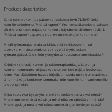
Product description
Kaksi tunnetaitokirjaa pakettitarjouksena (ovh 71,50€)! Sekä
nuorille tarkoitettu "Mitä sä rageet?" #tunteita sikanolosta sairaan
siistiin, että kasvattajalle tarkoitettu käytännönläheinen käsikirja
"Mitä sä rageet? Lapsen ja nuoren tunnetaitojen tukeminen".
Mikäli työnantajasi maksaa kirjat, eikä verkkopankki- tai
luottokorttimaksu onnistu, voit pyytää myös laskun
työnantajallesi. Ole silloin yhteydessä koulutus@tunnejataida.fi
Kirjojen kirjoittaja, tunne- ja taideterapiaohjaaja, Lasten ja
nuorten tunnetaito-ohjaajakoulutuksen kehittäjä ja kouluttaja
Anne-Mari Jääskinen haluaa kirjoillaan tuoda tunteiden maailmaa
lähemmäksi ja konkreettisemmaksi niin nuorille kuin vanhemmille
ja opettajillekin.
Kirjat vastaavat kysymyksiin mitä tunteiden kanssa voi tehdä?
Miten tunteet meissä elävät ja miksi niitä on tärkeää ymmärtää?
Miten lapsia ja nuoria voi tukea tunnetaitojen kehittymisessä?