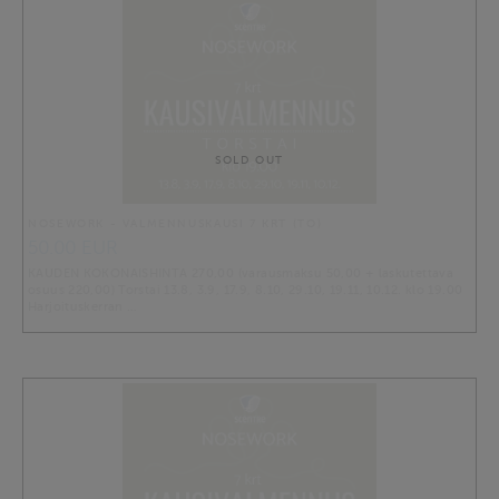
SOLD OUT
NOSEWORK - VALMENNUSKAUSI 7 KRT (TO)
50.00 EUR
KAUDEN KOKONAISHINTA 270,00 (varausmaksu 50,00 + laskutettava
osuus 220,00) Torstai 13.8, 3.9, 17.9, 8.10, 29.10, 19.11, 10.12. klo 19.00
Harjoituskerran …