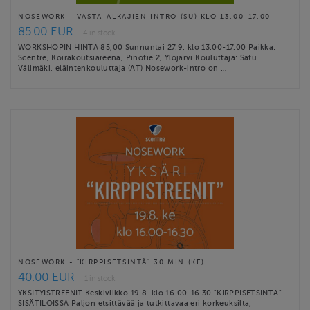
NOSEWORK - VASTA-ALKAJIEN INTRO (SU) KLO 13.00-17.00
85.00 EUR
4 in stock
WORKSHOPIN HINTA 85,00 Sunnuntai 27.9. klo 13.00-17.00 Paikka:
Scentre, Koirakoutsiareena, Pinotie 2, Ylöjärvi Kouluttaja: Satu
Välimäki, eläintenkouluttaja (AT) Nosework-intro on …
NOSEWORK - "KIRPPISETSINTÄ" 30 MIN (KE)
40.00 EUR
1 in stock
YKSITYISTREENIT Keskiviikko 19.8. klo 16.00-16.30 "KIRPPISETSINTÄ"
SISÄTILOISSA Paljon etsittävää ja tutkittavaa eri korkeuksilta,