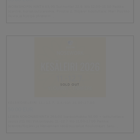
WORKSHOPIN HINTA 65,00 Sunnuntai 23.8. klo 12.00-15.00 Paikka:
Scentre, Koirakoutsiareena, Pinotie 2, Ylöjärvi Kouluttaja: Mari Puukko
Huvia ja hyötyä yhteisiin …
SOLD OUT
KESÄNOSELEIRI 11.-12.7. (LA-SU) 11.00-17.00
50.00 EUR
LEIRIN KOKONAISHINTA 265,00 (varausmaksu 50,00 + laskutettava
osuus 215,00) Viikonloppu 11.-12.7. klo 11.00-17.00 Paikka:
Scentre/Ylöjärvi ja Hervannan teollisuusalue Kouluttajat: Satu …