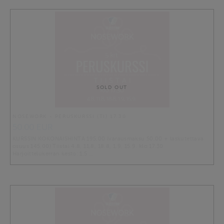
SOLD OUT
NOSEWORK - PERUSKURSSI (TI) 17.30
50.00 EUR
KURSSIN KOKONAISHINTA 195,00 (varausmaksu 50,00 + laskutettava
osuus 145,00) Tiistai 4.8, 11.8, 18.8, 1.9, 15.9. klo 17.30
Harjoittelukerran kesto: 1,5 …