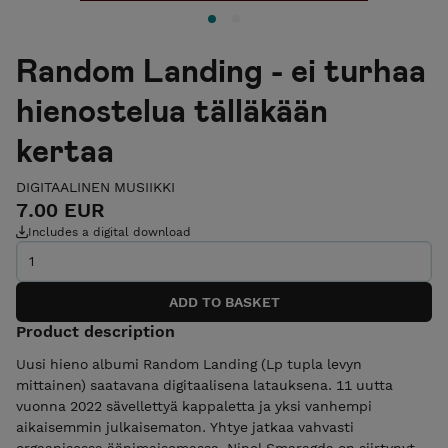
Random Landing - ei turhaa
hienostelua tälläkään
kertaa
DIGITAALINEN MUSIIKKI
7.00 EUR
Includes a digital download
Product description
Uusi hieno albumi Random Landing (Lp tupla levyn
mittainen) saatavana digitaalisena latauksena. 11 uutta
vuonna 2022 sävellettyä kappaletta ja yksi vanhempi
aikaisemmin julkaisematon. Yhtye jatkaa vahvasti
orgaanisessa äänimaisemassa. Ninel Smaragda on siirtynyt