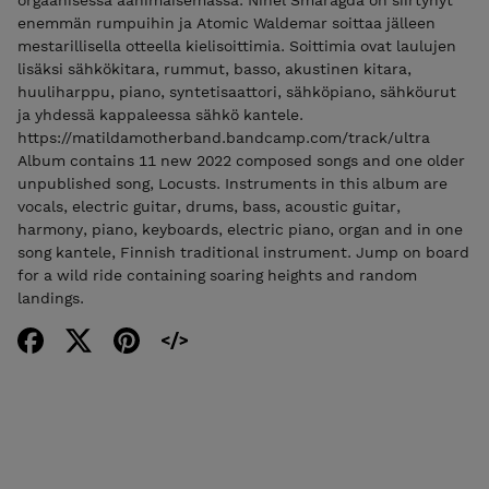
enemmän rumpuihin ja Atomic Waldemar soittaa jälleen
mestarillisella otteella kielisoittimia. Soittimia ovat laulujen
lisäksi sähkökitara, rummut, basso, akustinen kitara,
huuliharppu, piano, syntetisaattori, sähköpiano, sähköurut
ja yhdessä kappaleessa sähkö kantele.
https://matildamotherband.bandcamp.com/track/ultra
Album contains 11 new 2022 composed songs and one older
unpublished song, Locusts. Instruments in this album are
vocals, electric guitar, drums, bass, acoustic guitar,
harmony, piano, keyboards, electric piano, organ and in one
song kantele, Finnish traditional instrument. Jump on board
for a wild ride containing soaring heights and random
landings.