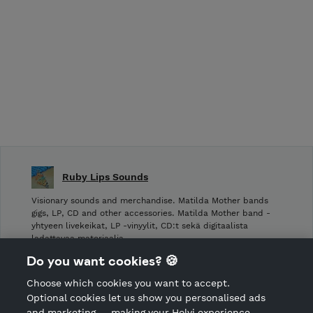
Ruby Lips Sounds
Visionary sounds and merchandise. Matilda Mother bands
gigs, LP, CD and other accessories. Matilda Mother band -
yhtyeen livekeikat, LP -vinyylit, CD:t sekä digitaalista
ladattavaa materiaalia.
Do you want cookies? 🍪
Shop Terms and Conditions
Choose which cookies you want to accept.
CANCEL ORDER
Optional cookies let us show you personalised ads
and marketing — making your Holvi experience