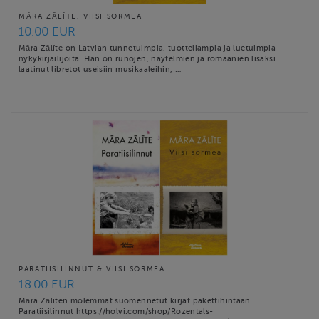
MĀRA ZĀLĪTE. VIISI SORMEA
10.00 EUR
Māra Zālīte on Latvian tunnetuimpia, tuotteliampia ja luetuimpia
nykykirjailijoita. Hän on runojen, näytelmien ja romaanien lisäksi
laatinut libretot useisiin musikaaleihin, …
PARATIISILINNUT & VIISI SORMEA
18.00 EUR
Māra Zālīten molemmat suomennetut kirjat pakettihintaan.
Paratiisilinnut https://holvi.com/shop/Rozentals-