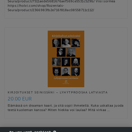
Seura/product/7511aede5681676aef569ce5531c529b/ Viisi sormea
https://holvi.com/shop/Rozentals-
Seura/product/2366983fb2e716f818ac08558711c112/
KIRJOITUKSET SEINISSÄNI – LYHYTPROOSAA LATVIASTA
20.00 EUR
Elämässä on draaman kaari, ja sitä sopii ihmetellä. Kuka uskaltaa juoda
teetä kuoleman kanssa? Miten hiekka voi laulaa? Mitä virkaa …