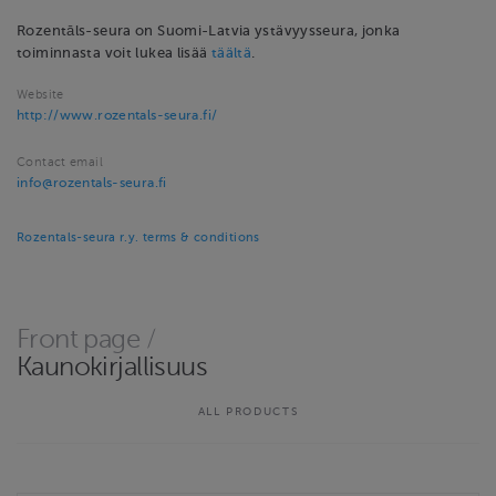
Rozentāls-seura on Suomi-Latvia ystävyysseura, jonka
toiminnasta voit lukea lisää
täältä
.
Website
http://www.rozentals-seura.fi/
Contact email
info@rozentals-seura.fi
Rozentals-seura r.y. terms & conditions
Front page
/
Kaunokirjallisuus
ALL PRODUCTS