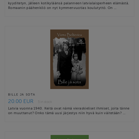
kyyditetyn, jälleen kotikyläänsä palanneen latvialaisperheen elämästä.
Romaanin päähenkilö on nyt kymmenvuotias koulutyttö. On …
BILLE JA SOTA
20.00 EUR
5 in stock
Latvia vuonna 1940. Keitä ovat nämä vieraskieliset ihmiset, joita tänne
on muuttanut? Onko tämä uusi järjestys niin hyvä kuin väitetään? …