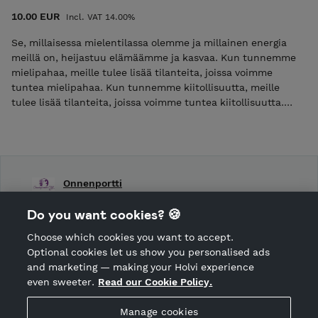
10.00 EUR
Incl. VAT 14.00%
Se, millaisessa mielentilassa olemme ja millainen energia
meillä on, heijastuu elämäämme ja kasvaa. Kun tunnemme
mielipahaa, meille tulee lisää tilanteita, joissa voimme
tuntea mielipahaa. Kun tunnemme kiitollisuutta, meille
tulee lisää tilanteita, joissa voimme tuntea kiitollisuutta.
Tutkimustuloksien mukaan kiitollisuus lisää hyvinvointia,
vahvistaa perhe- ja ystävyyssuhteita, helpottaa stressiä,
parantaa mielialaa, lisää tyytyväisyyttä elämään. Tähän e-
kirjaan mahtuu kokonaisen kuukauden kiitollisuuden aiheet.
Joka kuukauden alussa voit kirjoittaa, mistä olet kiitollinen
Onnenportti
omassa elämässäsi. Pystyt näin keskittymään juuri siihen,
Shop Terms and Conditions
mistä olet kiitollinen. Ja silloin, kuten sanoin jo aikaisemmin,
Do you want cookies? 🍪
Shop privacy policy
sinulle alkaa tulla lisää samankaltaisia tilanteita. Ja kun
kuukausi on ohi, tulostat uuden täyttämättömän version ja
Choose which cookies you want to accept.
CANCEL ORDER
pystyt jälleen kirjoittamaan sinne kaikesta, mistä olet
Optional cookies let us show you personalised ads
kiitollinen. Ja näin loputtomiin! Eli riittää kun ostat kerran
and marketing — making your Holvi experience
Kiitollisuuspäiväkirjan ja voit käyttää sitä vuosikymmeniä.
even sweeter.
Read our Cookie Policy.
Hosted by Holvi
Manage cookies