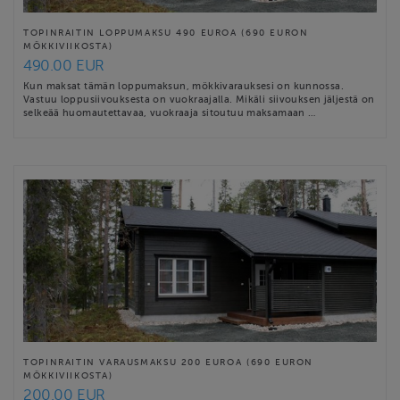
TOPINRAITIN LOPPUMAKSU 490 EUROA (690 EURON
MÖKKIVIIKOSTA)
490.00 EUR
Kun maksat tämän loppumaksun, mökkivarauksesi on kunnossa.
Vastuu loppusiivouksesta on vuokraajalla. Mikäli siivouksen jäljestä on
selkeää huomautettavaa, vuokraaja sitoutuu maksamaan …
TOPINRAITIN VARAUSMAKSU 200 EUROA (690 EURON
MÖKKIVIIKOSTA)
200.00 EUR