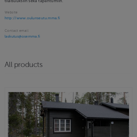
tilaisuuksiin sekä tapahtumiin.
Website
http://www.oulunseutu.mma.fi
Contact email
laskutus@osemma.fi
All products