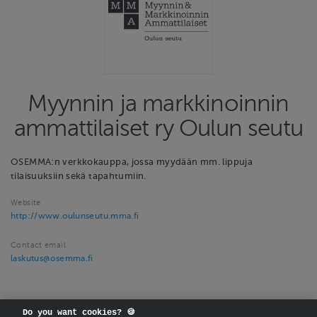
Myynnin ja markkinoinnin
ammattilaiset ry Oulun seutu
OSEMMA:n verkkokauppa, jossa myydään mm. lippuja
tilaisuuksiin sekä tapahtumiin.
Website
http://www.oulunseutu.mma.fi
Contact email
laskutus@osemma.fi
Do you want cookies? 🍪