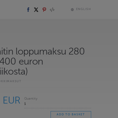
ENGLISH
aitin loppumaksu 280
(400 euron
ikosta)
ÖKKIMAKSUT
0 EUR
Quantity