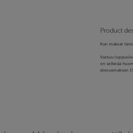
Product des
Kun maksat tämä
Vastuu loppusiiv
on selkeää huom
siivousmaksun 15