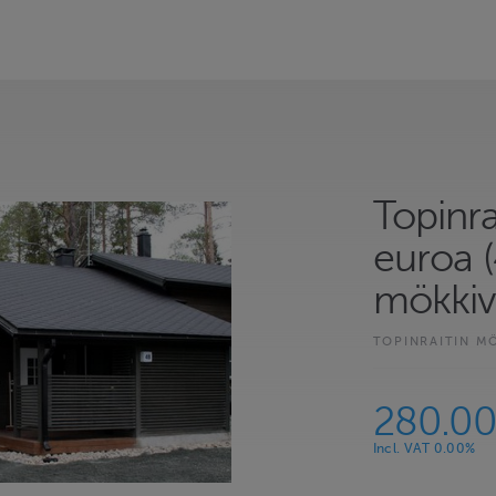
Topinr
euroa 
mökkivi
TOPINRAITIN M
280.0
Incl. VAT 0.00%