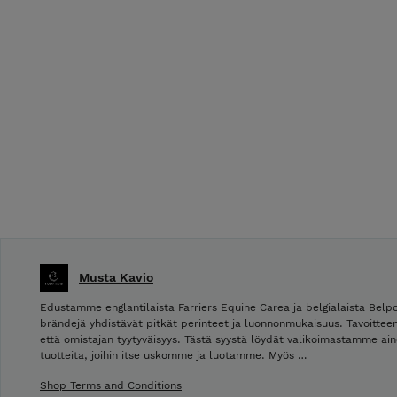
Musta Kavio
Edustamme englantilaista Farriers Equine Carea ja belgialaista Bel
brändejä yhdistävät pitkät perinteet ja luonnonmukaisuus. Tavoitte
että omistajan tyytyväisyys. Tästä syystä löydät valikoimastamme ain
tuotteita, joihin itse uskomme ja luotamme. Myös …
Shop Terms and Conditions