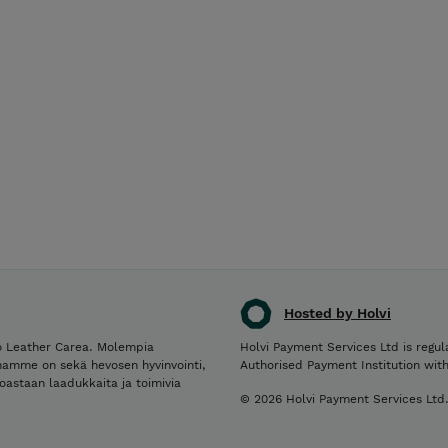
Hosted by Holvi
po Leather Carea. Molempia
Holvi Payment Services Ltd is regul
enamme on sekä hevosen hyvinvointi,
Authorised Payment Institution wit
oastaan laadukkaita ja toimivia
© 2026 Holvi Payment Services Ltd