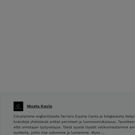
Musta Kavio
Edustamme englantilaista Farriers Equine Carea ja belgialaista Bel
brändejä yhdistävät pitkät perinteet ja luonnonmukaisuus. Tavoitte
että omistajan tyytyväisyys. Tästä syystä löydät valikoimastamme ain
tuotteita, joihin itse uskomme ja luotamme. Myös …