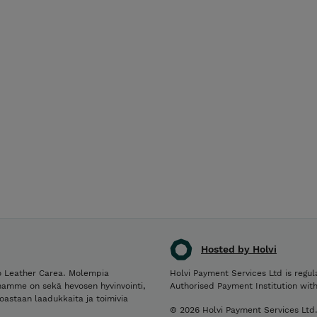
Hosted by Holvi
po Leather Carea. Molempia
Holvi Payment Services Ltd is regul
enamme on sekä hevosen hyvinvointi,
Authorised Payment Institution wit
oastaan laadukkaita ja toimivia
© 2026 Holvi Payment Services Ltd