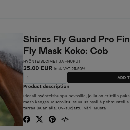
Shires Fly Guard Pro Fi
Fly Mask Koko: Cob
HYÖNTEISLOIMET JA -HUPUT
25.00 EUR
Incl. VAT 25.50%
Product description
Ideaali hyönteishuppu hevosille, joilla on erittäin pak
mesh kangas. Muotoiltu istuvuus hyvillä pehmusteilla
tarraa leuan alla. UV-suojattu. Väri: Musta