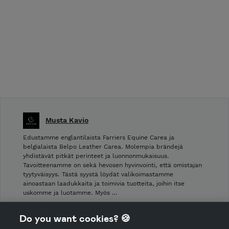
Musta Kavio
Edustamme englantilaista Farriers Equine Carea ja
belgialaista Belpo Leather Carea. Molempia brändejä
yhdistävät pitkät perinteet ja luonnonmukaisuus.
Tavoitteenamme on sekä hevosen hyvinvointi, että omistajan
tyytyväisyys. Tästä syystä löydät valikoimastamme
ainoastaan laadukkaita ja toimivia tuotteita, joihin itse
uskomme ja luotamme. Myös …
Shop Terms and Conditions
Do you want cookies? 🍪
Shop privacy policy