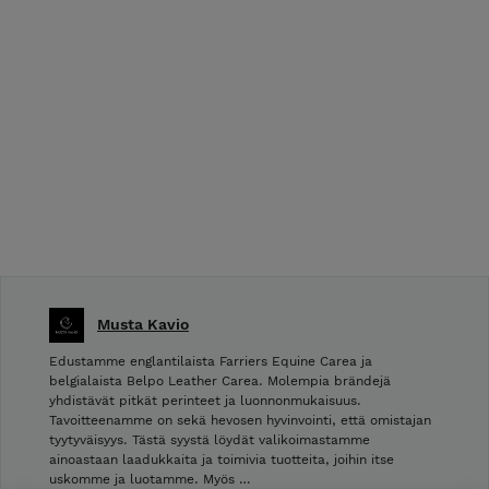
Musta Kavio
Edustamme englantilaista Farriers Equine Carea ja
belgialaista Belpo Leather Carea. Molempia brändejä
yhdistävät pitkät perinteet ja luonnonmukaisuus.
Tavoitteenamme on sekä hevosen hyvinvointi, että omistajan
tyytyväisyys. Tästä syystä löydät valikoimastamme
ainoastaan laadukkaita ja toimivia tuotteita, joihin itse
uskomme ja luotamme. Myös …