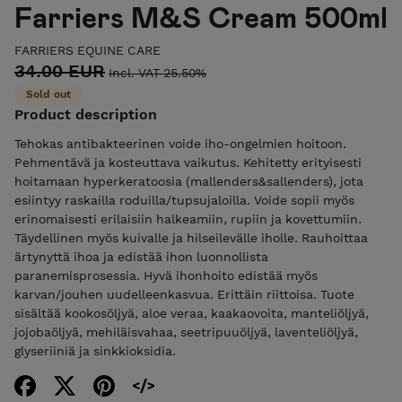
Farriers M&S Cream 500ml
FARRIERS EQUINE CARE
34.00 EUR
Incl. VAT 25.50%
Sold out
Product description
Tehokas antibakteerinen voide iho-ongelmien hoitoon.
Pehmentävä ja kosteuttava vaikutus. Kehitetty erityisesti
hoitamaan hyperkeratoosia (mallenders&sallenders), jota
esiintyy raskailla roduilla/tupsujaloilla. Voide sopii myös
erinomaisesti erilaisiin halkeamiin, rupiin ja kovettumiin.
Täydellinen myös kuivalle ja hilseilevälle iholle. Rauhoittaa
ärtynyttä ihoa ja edistää ihon luonnollista
paranemisprosessia. Hyvä ihonhoito edistää myös
karvan/jouhen uudelleenkasvua. Erittäin riittoisa. Tuote
sisältää kookosöljyä, aloe veraa, kaakaovoita, manteliöljyä,
jojobaöljyä, mehiläisvahaa, seetripuuöljyä, laventeliöljyä,
glyseriiniä ja sinkkioksidia.