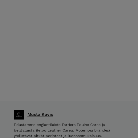
Musta Kavio
Edustamme englantilaista Farriers Equine Carea ja
belgialaista Belpo Leather Carea. Molempia brändejä
yhdistävät pitkät perinteet ja luonnonmukaisuus.