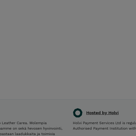
Hosted by Holvi
po Leather Carea. Molempia
Holvi Payment Services Ltd is regul
enamme on sekä hevosen hyvinvointi,
Authorised Payment Institution wit
oastaan laadukkaita ja toimivia