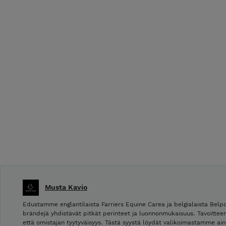
Musta Kavio
Edustamme englantilaista Farriers Equine Carea ja belgialaista Bel
brändejä yhdistävät pitkät perinteet ja luonnonmukaisuus. Tavoitte
että omistajan tyytyväisyys. Tästä syystä löydät valikoimastamme ain