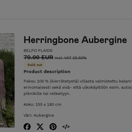
Herringbone Aubergine
BELPO PLAIDS
70.00 EUR
Incl. VAT 25.50%
Sold out
Product description
Paksu 100 % (kierrätetystä) villasta valmistettu kala
erinomaisesti sekä sisä- että ulkokäyttöön esim. autoo
piknikille tai retkeilyyn.
Koko: 155 x 180 cm
Väri: Aubergine