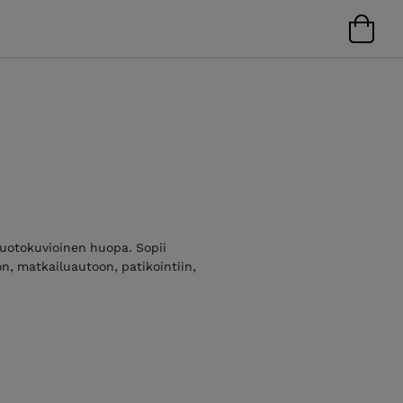
nruotokuvioinen huopa. Sopii
n, matkailuautoon, patikointiin,