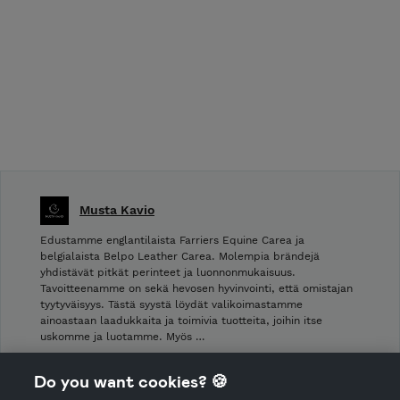
Musta Kavio
Edustamme englantilaista Farriers Equine Carea ja
belgialaista Belpo Leather Carea. Molempia brändejä
yhdistävät pitkät perinteet ja luonnonmukaisuus.
Tavoitteenamme on sekä hevosen hyvinvointi, että omistajan
tyytyväisyys. Tästä syystä löydät valikoimastamme
ainoastaan laadukkaita ja toimivia tuotteita, joihin itse
uskomme ja luotamme. Myös …
Shop Terms and Conditions
Do you want cookies? 🍪
Shop privacy policy