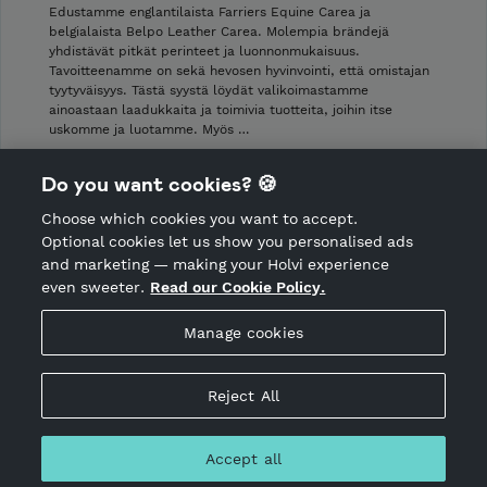
Edustamme englantilaista Farriers Equine Carea ja
belgialaista Belpo Leather Carea. Molempia brändejä
yhdistävät pitkät perinteet ja luonnonmukaisuus.
Tavoitteenamme on sekä hevosen hyvinvointi, että omistajan
tyytyväisyys. Tästä syystä löydät valikoimastamme
ainoastaan laadukkaita ja toimivia tuotteita, joihin itse
uskomme ja luotamme. Myös …
Shop Terms and Conditions
Do you want cookies? 🍪
Shop privacy policy
Choose which cookies you want to accept.
CANCEL ORDER
Optional cookies let us show you personalised ads
and marketing — making your Holvi experience
even sweeter.
Read our Cookie Policy.
Hosted by Holvi
Manage cookies
Holvi Payment Services Ltd is regulated by the Financial
Supervisory Authority of Finland as an Authorised Payment
Institution with license to operate in the European Economic
Reject All
Area.
© 2026 Holvi Payment Services Ltd.
Accept all