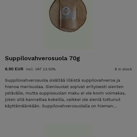
Suppilovahverosuola 70g
6.90 EUR
Incl. VAT 13.50%
8 in stock
Suppilovahverosuola sisältää iiläistä suppilovahveroa ja
hienoa merisuolaa. Sienisuolat sopivat erityisesti sienten
ystävälle, mutta suppissuolan maku ei ole kovin voimakas,
joten sitä kannattaa kokeilla, vaikkei ole sieniä tottunut
käyttämäänkään. Suppilovahverosuolalla on hieman
umaminen maku, joten se sopii erityisen hyvin liharuokien
maustamiseen. Ainesosat: Hieno merisuola, suppilovahvero.