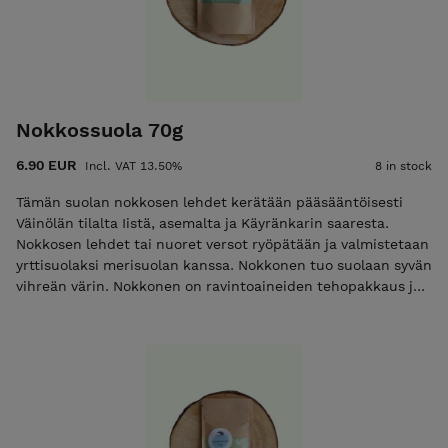
Nokkossuola 70g
6.90 EUR
Incl. VAT 13.50%
8 in stock
Tämän suolan nokkosen lehdet kerätään pääsääntöisesti
Väinölän tilalta Iistä, asemalta ja Käyränkarin saaresta.
Nokkosen lehdet tai nuoret versot ryöpätään ja valmistetaan
yrttisuolaksi merisuolan kanssa. Nokkonen tuo suolaan syvän
vihreän värin. Nokkonen on ravintoaineiden tehopakkaus ja
se sisältää runsaasti mm. proteiinia, kuitua, kalsiumia,
fosforia ja rautaa. Ainesosat: Hieno merisuola, nokkonen.