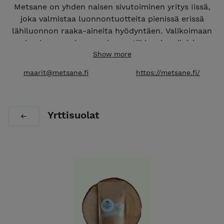
Metsane on yhden naisen sivutoiminen yritys Iissä,
joka valmistaa luonnontuotteita pienissä erissä
lähiluonnon raaka-aineita hyödyntäen. Valikoimaan
kuuluu mm. luonnonkosmetiikkaa ja erilaisia
mausteita, jotka valmistetaan käsin aivan raaka-
Show more
aineiden keräämisestä lähtien.
maarit@metsane.fi
https://metsane.fi/
Tuotteita valmistuu kysynnän mukaan. Olethan
yhteydessä, mikäli tarvitset isomman erän!
Yrttisuolat
Laita sähköpostia tai viestiä muuta kautta, mikäli
tahdot toimitusvaihtoehdoksi noudon Iistä, jolloin ei
lisätä toimituskuluja.