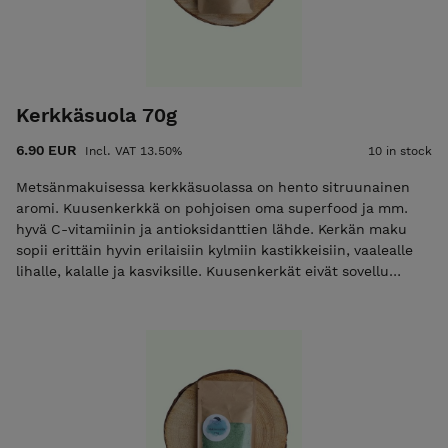
Kerkkäsuola 70g
6.90 EUR
Incl. VAT 13.50%
10 in stock
Metsänmakuisessa kerkkäsuolassa on hento sitruunainen
aromi. Kuusenkerkkä on pohjoisen oma superfood ja mm.
hyvä C-vitamiinin ja antioksidanttien lähde. Kerkän maku
sopii erittäin hyvin erilaisiin kylmiin kastikkeisiin, vaalealle
lihalle, kalalle ja kasviksille. Kuusenkerkät eivät sovellu
hartsiallergiselle. Ainesosat: Hieno merisuola, kuusenkerkkä.