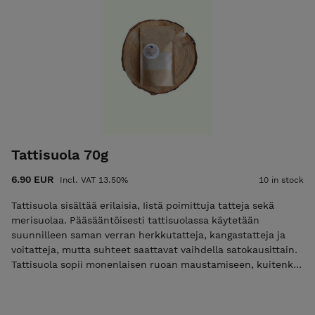
Tattisuola 70g
6.90 EUR
Incl. VAT 13.50%
10 in stock
Tattisuola sisältää erilaisia, Iistä poimittuja tatteja sekä
merisuolaa. Pääsääntöisesti tattisuolassa käytetään
suunnilleen saman verran herkkutatteja, kangastatteja ja
voitatteja, mutta suhteet saattavat vaihdella satokausittain.
Tattisuola sopii monenlaisen ruoan maustamiseen, kuitenkin
erityisesti lihalle ja kasviksille. Ainesosat: Hieno merisuola,
herkkutatti, kangastatti, voitatti.