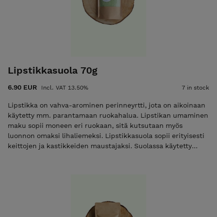
Lipstikkasuola 70g
6.90 EUR
Incl. VAT 13.50%
7 in stock
Lipstikka on vahva-arominen perinneyrtti, jota on aikoinaan
käytetty mm. parantamaan ruokahalua. Lipstikan umaminen
maku sopii moneen eri ruokaan, sitä kutsutaan myös
luonnon omaksi lihaliemeksi. Lipstikkasuola sopii erityisesti
keittojen ja kastikkeiden maustajaksi. Suolassa käytetty
lipstikka kasvatetaan Iissä. Ainesosat: Hieno merisuola,
lipstikka.