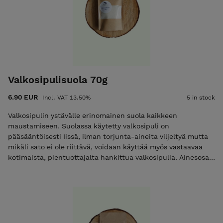
Valkosipulisuola 70g
6.90 EUR
Incl. VAT 13.50%
5 in stock
Valkosipulin ystävälle erinomainen suola kaikkeen
maustamiseen. Suolassa käytetty valkosipuli on
pääsääntöisesti Iissä, ilman torjunta-aineita viljeltyä mutta
mikäli sato ei ole riittävä, voidaan käyttää myös vastaavaa
kotimaista, pientuottajalta hankittua valkosipulia. Ainesosat:
Hieno merisuola, kotimainen valkosipuli.