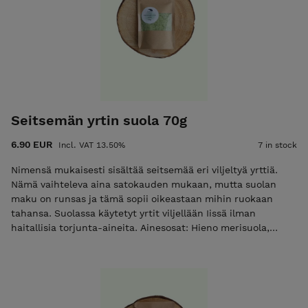
Seitsemän yrtin suola 70g
6.90 EUR
Incl. VAT 13.50%
7 in stock
Nimensä mukaisesti sisältää seitsemää eri viljeltyä yrttiä.
Nämä vaihteleva aina satokauden mukaan, mutta suolan
maku on runsas ja tämä sopii oikeastaan mihin ruokaan
tahansa. Suolassa käytetyt yrtit viljellään Iissä ilman
haitallisia torjunta-aineita. Ainesosat: Hieno merisuola,
seitsemän eri viljeltyä yrttiä. Yrtit voivat vaihdella
eräkohtaisesti, joten kysy tarvittaessa tarkempaa
ainesosaluetteloa!