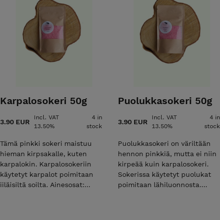
Karpalosokeri 50g
Puolukkasokeri 50g
Incl. VAT
4 in
Incl. VAT
4 in
3.90 EUR
3.90 EUR
13.50%
stock
13.50%
stock
Tämä pinkki sokeri maistuu
Puolukkasokeri on väriltään
hieman kirpsakalle, kuten
hennon pinkkiä, mutta ei niin
karpalokin. Karpalosokeriin
kirpeää kuin karpalosokeri.
käytetyt karpalot poimitaan
Sokerissa käytetyt puolukat
iiläisiltä soilta. Ainesosat:
poimitaan lähiluonnosta.
kotimainen sokeri, karpalo,
Ainesosat: kotimainen sokeri,
askorbiinihappo.
puolukka, askorbiinihappo.