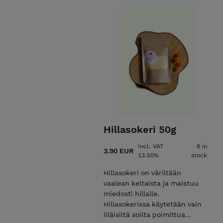
Hillasokeri 50g
Incl. VAT
8 in
3.90 EUR
13.50%
stock
Hillasokeri on väriltään
vaalean keltaista ja maistuu
miedosti hillalle.
Hillasokerissa käytetään vain
iiläisiltä soilta poimittua