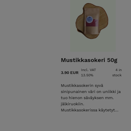
Mustikkasokeri 50g
Incl. VAT
4 in
3.90 EUR
13.50%
stock
Mustikkasokerin syvä
sinipunainen väri on uniikki ja
tuo hienon säväyksen mm.
jälkiruokiin.
Mustikkasokerissa käytetyt
mustikat poimitaan Iistä.
Ainesosat: kotimainen sokeri,
mustikka, askorbiinihappo.