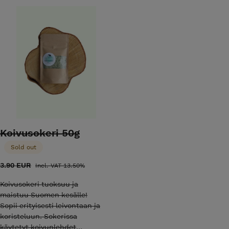
Koivusokeri 50g
Sold out
3.90 EUR
Incl. VAT 13.50%
Koivusokeri tuoksuu ja
maistuu Suomen kesälle!
Sopii erityisesti leivontaan ja
koristeluun. Sokerissa
käytetyt koivunlehdet