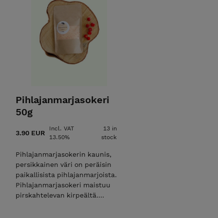
Pihlajanmarjasokeri
50g
Incl. VAT
13 in
3.90 EUR
13.50%
stock
Pihlajanmarjasokerin kaunis,
persikkainen väri on peräisin
paikallisista pihlajanmarjoista.
Pihlajanmarjasokeri maistuu
pirskahtelevan kirpeältä.
Ainesosat: kotimainen sokeri,
pihlajanmarja,