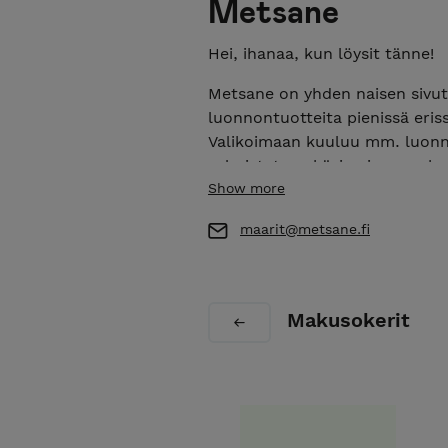
Metsane
Hei, ihanaa, kun löysit tänne!
Metsane on yhden naisen sivuto
luonnontuotteita pienissä eris
Valikoimaan kuuluu mm. luonno
valmistetaan käsin aivan raaka
Show more
Tuotteita valmistuu kysynnän 
isomman erän!
maarit@metsane.fi
Laita sähköpostia tai viestiä 
toimitusvaihtoehdoksi noudon Ii
Makusokerit