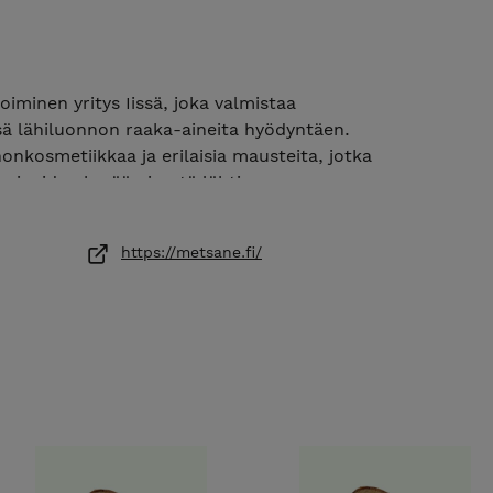
iminen yritys Iissä, joka valmistaa
sä lähiluonnon raaka-aineita hyödyntäen.
nkosmetiikkaa ja erilaisia mausteita, jotka
-aineiden keräämisestä lähtien.
mukaan. Olethan yhteydessä, mikäli tarvitset
https://metsane.fi/
muuta kautta, mikäli tahdot
stä, jolloin ei lisätä toimituskuluja.