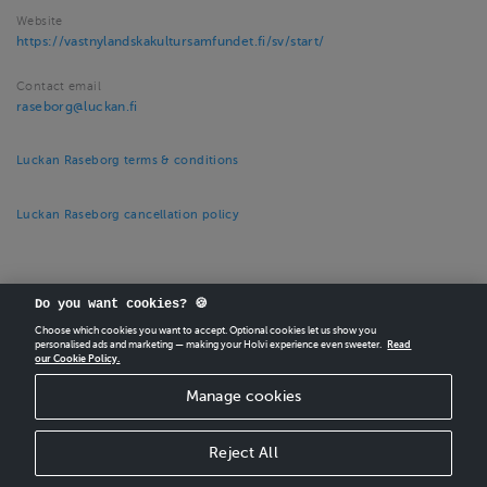
Website
https://vastnylandskakultursamfundet.fi/sv/start/
Contact email
raseborg@luckan.fi
Luckan Raseborg terms & conditions
Luckan Raseborg cancellation policy
Do you want cookies? 🍪
Choose which cookies you want to accept. Optional cookies let us show you
personalised ads and marketing — making your Holvi experience even sweeter.
Read
CREATE
YOUR OWN HOLVI ONLINE STORE IN MINUTES.
our Cookie Policy.
Manage cookies
Holvi Payment Services Ltd is regulated by the Financial Supervisory Authority of
Finland as an Authorised Payment Institution with license to operate in the
European Economic Area.
Reject All
© 2026 Holvi Payment Services Ltd.