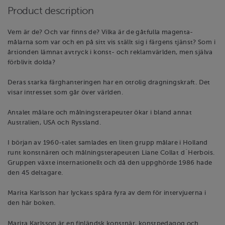
Product description
Vem är de? Och var finns de? Vilka är de gåtfulla magenta-
målarna som var och en på sitt vis ställt sig i färgens tjänst? Som i
årtionden lämnat avtryck i konst- och reklamvärlden, men själva
förblivit dolda?
Deras starka färghanteringen har en otrolig dragningskraft. Det
visar intresset som går över världen.
Antalet målare och målningsterapeuter ökar i bland annat
Australien, USA och Ryssland.
I början av 1960-talet samlades en liten grupp målare i Holland
runt konstnären och målningsterapeuten Liane Collat d´Herbois.
Gruppen växte internationellt och då den uppghörde 1986 hade
den 45 deltagare.
Marita Karlsson har lyckats spåra fyra av dem för intervjuerna i
den här boken.
Marita Karlsson är en finländsk konstnär, konstpedagog och