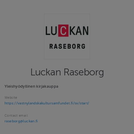
Luckan Raseborg
Yleishyödyllinen kirjakauppa
Website
https://vastnylandskakultursamfundet.fi/sv/start/
Contact email
raseborg@luckan.fi