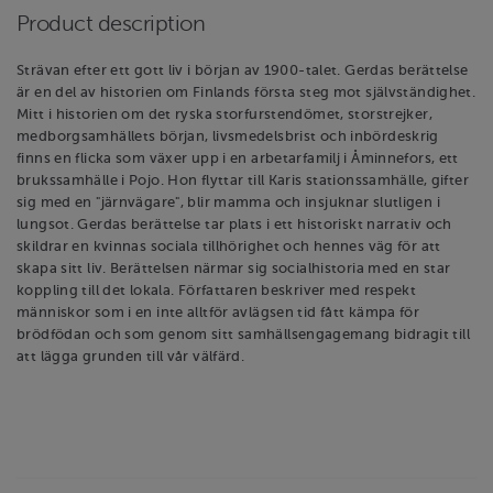
Product description
Strävan efter ett gott liv i början av 1900-talet. Gerdas berättelse
är en del av historien om Finlands första steg mot självständighet.
Mitt i historien om det ryska storfurstendömet, storstrejker,
medborgsamhällets början, livsmedelsbrist och inbördeskrig
finns en flicka som växer upp i en arbetarfamilj i Åminnefors, ett
brukssamhälle i Pojo. Hon flyttar till Karis stationssamhälle, gifter
sig med en "järnvägare", blir mamma och insjuknar slutligen i
lungsot. Gerdas berättelse tar plats i ett historiskt narrativ och
skildrar en kvinnas sociala tillhörighet och hennes väg för att
skapa sitt liv. Berättelsen närmar sig socialhistoria med en star
koppling till det lokala. Författaren beskriver med respekt
människor som i en inte alltför avlägsen tid fått kämpa för
brödfödan och som genom sitt samhällsengagemang bidragit till
att lägga grunden till vår välfärd.