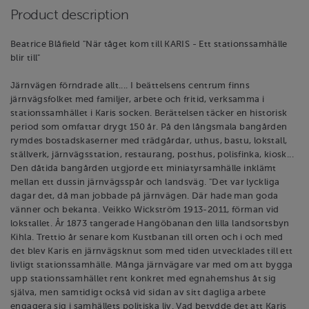
Product description
Beatrice Blåfield "När tåget kom till KARIS - Ett stationssamhälle
blir till"
Järnvägen förndrade allt.... I beättelsens centrum finns
järnvägsfolket med familjer, arbete och fritid, verksamma i
stationssamhället i Karis socken. Berättelsen täcker en historisk
period som omfattar drygt 150 år. På den långsmala bangården
rymdes bostadskaserner med trädgårdar, uthus, bastu, lokstall,
ställverk, järnvägsstation, restaurang, posthus, polisfinka, kiosk...
Den dåtida bangården utgjorde ett miniatyrsamhälle inklämt
mellan ett dussin järnvägsspår och landsväg. "Det var lyckliga
dagar det, då man jobbade på järnvägen. Där hade man goda
vänner och bekanta. Veikko Wickström 1913-2011, förman vid
lokstallet. År 1873 tangerade Hangöbanan den lilla landsortsbyn
Kihla. Trettio år senare kom Kustbanan till orten och i och med
det blev Karis en järnvägsknut som med tiden utvecklades till ett
livligt stationssamhälle. Många järnvägare var med om att bygga
upp stationssamhället rent konkret med egnahemshus åt sig
själva, men samtidigt också vid sidan av sitt dagliga arbete
engagera sig i samhällets politiska liv. Vad betydde det att Karis