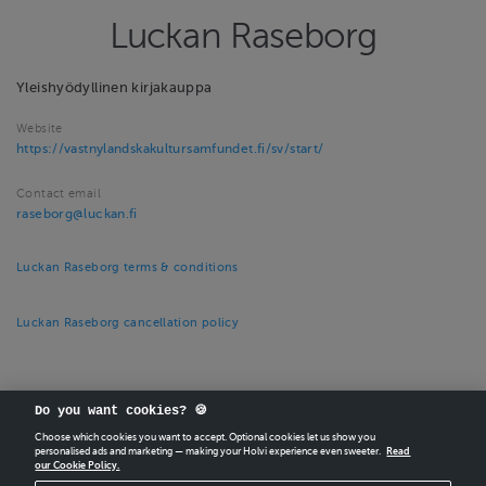
Luckan Raseborg
Yleishyödyllinen kirjakauppa
Website
https://vastnylandskakultursamfundet.fi/sv/start/
Contact email
raseborg@luckan.fi
Luckan Raseborg terms & conditions
Luckan Raseborg cancellation policy
Do you want cookies? 🍪
Choose which cookies you want to accept. Optional cookies let us show you
personalised ads and marketing — making your Holvi experience even sweeter.
Read
our Cookie Policy.
CREATE
YOUR OWN HOLVI ONLINE STORE IN MINUTES.