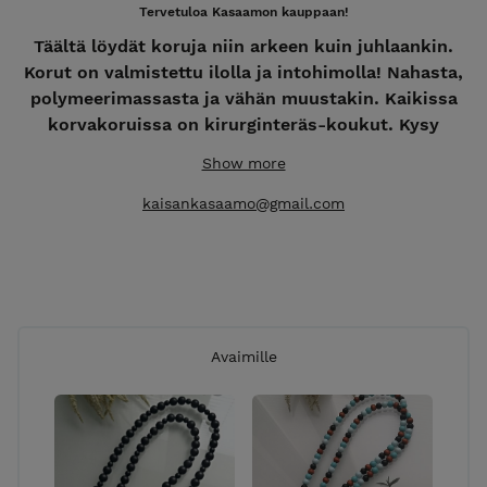
Tervetuloa Kasaamon kauppaan!
Täältä löydät koruja niin arkeen kuin juhlaankin.
Korut on valmistettu ilolla ja intohimolla! Nahasta,
polymeerimassasta ja vähän muustakin. Kaikissa
korvakoruissa on kirurginteräs-koukut. Kysy
rohkeasti myös muita vaihtoehtoja! Intohimosta
Show more
luomiseen - käsityötä Kangasalta.
kaisankasaamo@gmail.com
**Kaikkiin tilauksiin lisätään pakkaus- ja lähetyskulut
7,50€ **
Myös jälleenmyyntiin! Tiedustelut ja tilaukset
kaisankasaamo@gmail.com
Avaimille