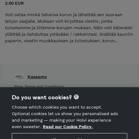
2.00 EUR
Voit ostaa minkä tahansa korun ja lähettää sen suoraan
lahjan saajalle. Mukaan voit kirjoittaa viestin, jonka
tulostamme ja liitämme korujen mukaan. Näin voit kätevästi
yllättää ja ilahduttaa ystävääsi / rakkaintasi. Sisältää kauniin
paperin, viestin muokkauksen ja tulostuksen, korun
pakkauksen ja postituksen pahvirasiassa.
Kasaamo
Shop Terms and Conditions
Shop privacy policy
Do you want cookies? 🍪
Cancellation policy
Choose which cookies you want to accept.
CANCEL ORDER
Optional cookies let us show you personalised ads
and marketing — making your Holvi experience
even sweeter.
Read our Cookie Policy.
Hosted by Holvi