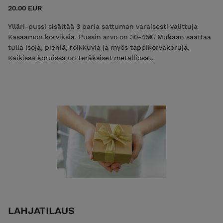
20.00 EUR
Ylläri-pussi sisältää 3 paria sattuman varaisesti valittuja
Kasaamon korviksia. Pussin arvo on 30-45€. Mukaan saattaa
tulla isoja, pieniä, roikkuvia ja myös tappikorvakoruja.
Kaikissa koruissa on teräksiset metalliosat.
LAHJATILAUS