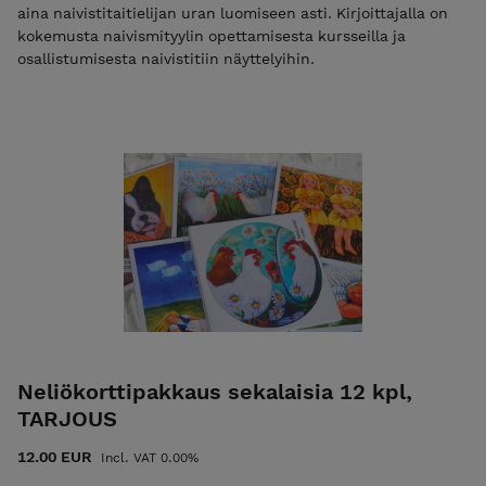
aina naivistitaitielijan uran luomiseen asti. Kirjoittajalla on
kokemusta naivismityylin opettamisesta kursseilla ja
osallistumisesta naivistitiin näyttelyihin.
Neliökorttipakkaus sekalaisia 12 kpl,
TARJOUS
12.00 EUR
Incl. VAT 0.00%