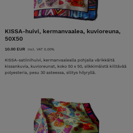
KISSA-huivi, kermanvaalea, kuvioreuna,
50X50
10.00 EUR
Incl. VAT 0.00%
KISSA-satiinihuivi, kermanvaalealla pohjalla värikkäitä
kissankuvia, kuvioreunat, koko 50 x 50, silkkimäistä kiiltävää
polyesteria, pesu 30 asteessa, silitys höyryllä.