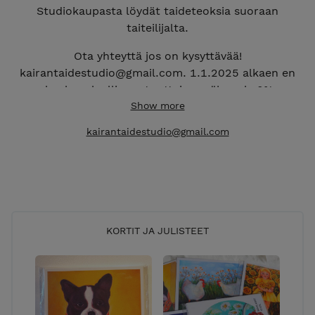
Studiokaupasta löydät taideteoksia suoraan
taiteilijalta.
Ota yhteyttä jos on kysyttävää!
kairantaidestudio@gmail.com. 1.1.2025 alkaen en
ole alv-velvollinen, tuotteissa näkyy alv 0%.
Y2848471-3
Show more
kairantaidestudio@gmail.com
KORTIT JA JULISTEET