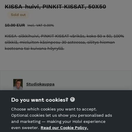
KISSA-huivi, PINKIT KISSAT, 50X50
Sold out
10.00 EUR
Incl. VAT 0.00%
KISSA-silkkihuivi, PINKIT KISSAT värikäs, koko 50 x 50, 100%
silkkiä, mieluiten käsinpesu 30 asteessa, silitys hieman
kosteana tai kuivana höyryllä.
Studiokauppa
Shop Terms and Conditions
Do you want cookies? 🍪
Shop privacy policy
Choose which cookies you want to accept.
CANCEL ORDER
Optional cookies let us show you personalised ads
and marketing — making your Holvi experience
even sweeter.
Read our Cookie Policy.