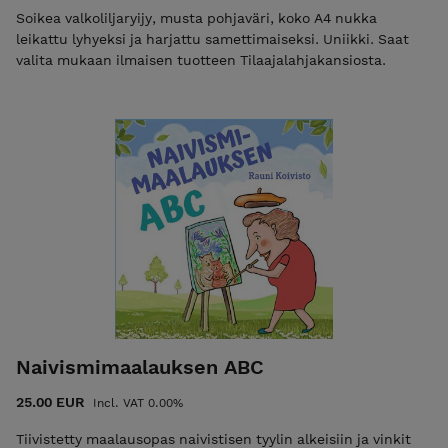
Soikea valkoliljaryijy, musta pohjaväri, koko A4 nukka
leikattu lyhyeksi ja harjattu samettimaiseksi. Uniikki. Saat
valita mukaan ilmaisen tuotteen Tilaajalahjakansiosta.
Naivismimaalauksen ABC
25.00 EUR
Incl. VAT 0.00%
Tiivistetty maalausopas naivistisen tyylin alkeisiin ja vinkit