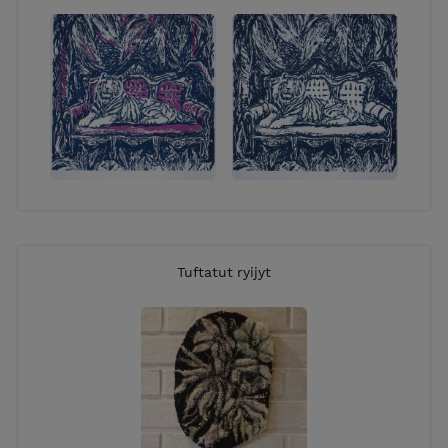
Tuftatut ryijyt