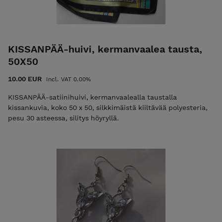
KISSANPÄÄ-huivi, kermanvaalea tausta,
50X50
10.00 EUR
Incl. VAT 0.00%
KISSANPÄÄ-satiinihuivi, kermanvaalealla taustalla
kissankuvia, koko 50 x 50, silkkimäistä kiiltävää polyesteria,
pesu 30 asteessa, silitys höyryllä.