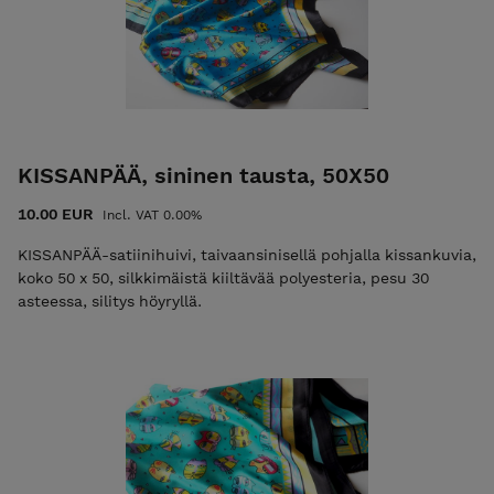
KISSANPÄÄ, sininen tausta, 50X50
10.00 EUR
Incl. VAT 0.00%
KISSANPÄÄ-satiinihuivi, taivaansinisellä pohjalla kissankuvia,
koko 50 x 50, silkkimäistä kiiltävää polyesteria, pesu 30
asteessa, silitys höyryllä.