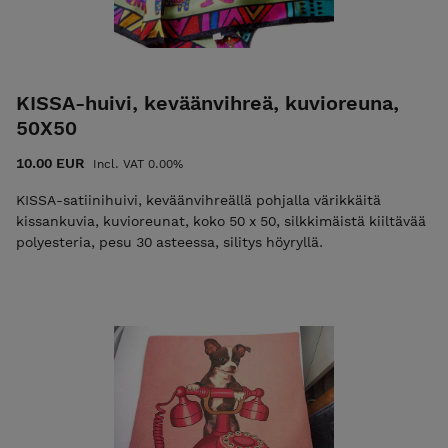
KISSA-huivi, keväänvihreä, kuvioreuna,
50X50
10.00 EUR
Incl. VAT 0.00%
KISSA-satiinihuivi, keväänvihreällä pohjalla värikkäitä
kissankuvia, kuvioreunat, koko 50 x 50, silkkimäistä kiiltävää
polyesteria, pesu 30 asteessa, silitys höyryllä.