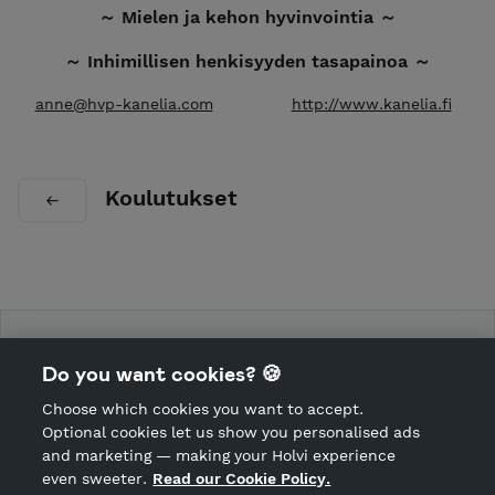
～ Mielen ja kehon hyvinvointia ～
～ Inhimillisen henkisyyden tasapainoa ～
anne@hvp-kanelia.com
http://www.kanelia.fi
Koulutukset
Hyvinvointiportti Kanelia
Do you want cookies? 🍪
Choose which cookies you want to accept.
CANCEL ORDER
Optional cookies let us show you personalised ads
and marketing — making your Holvi experience
even sweeter.
Read our Cookie Policy.