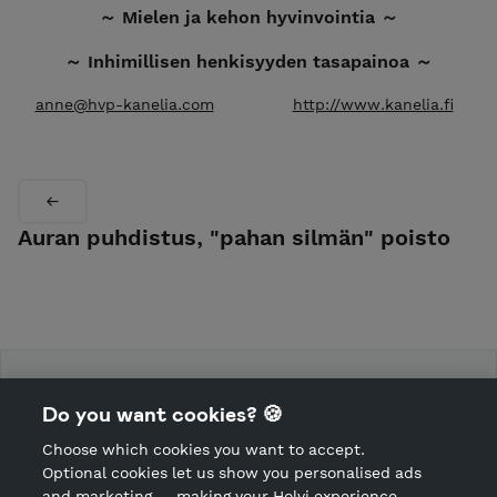
～ Mielen ja kehon hyvinvointia ～
～ Inhimillisen henkisyyden tasapainoa ～
anne@hvp-kanelia.com
http://www.kanelia.fi
Auran puhdistus, "pahan silmän" poisto
Hyvinvointiportti Kanelia
Do you want cookies? 🍪
Choose which cookies you want to accept.
CANCEL ORDER
Optional cookies let us show you personalised ads
and marketing — making your Holvi experience