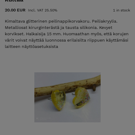
20.00 EUR
Incl. VAT 25.50%
1 in stock
Kimaltava glitterinen peilinappikorvakoru. Peiliakryylia.
Metalliosat kirurginterästä ja tausta silikonia. Kevyet
korvikset. Halkaisija 15 mm. Huomaathan myös, että korujen
värit voivat näyttää luonnossa erilaisilta riippuen käyttämäsi
laitteen näyttöasetuksista