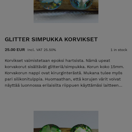
GLITTER SIMPUKKA KORVIKSET
25.00 EUR
Incl. VAT 25.50%
1 in stock
Korvikset valmistetaan epoksi hartsista. Nämä upeat
korvakorut sisältävät glitteriä/simpukka. Korun koko 15mm.
Korvakorun nappi ovat kirurginterästä. Mukana tulee myös
pari silikonitulppia. Huomaathan, että korujen värit voivat
näyttää luonnossa erilaisilta riippuen käyttämäsi laitteen
näyttöasetuksista.