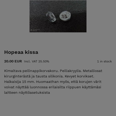
Hopeaa kissa
20.00 EUR
Incl. VAT 25.50%
1 in stock
Kimaltava peilinappikorvakoru. Peiliakryylia. Metalliosat
kirurginterästä ja tausta silikonia. Kevyet korvikset.
Halkaisija 15 mm. Huomaathan myös, että korujen värit
voivat näyttää luonnossa erilaisilta riippuen käyttämäsi
laitteen näyttöasetuksista