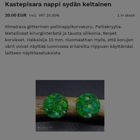
Kastepisara nappi sydän keltainen
20.00 EUR
Incl. VAT 25.50%
1 in stock
Kimaltava glitterinen peilinappikorvakoru. Peiliakryylia.
Metalliosat kirurginterästä ja tausta silikonia. Kevyet
korvikset. Halkaisija 15 mm. Huomaathan myös, että korujen
värit voivat näyttää luonnossa erilaisilta riippuen käyttämäsi
laitteen näyttöasetuksista