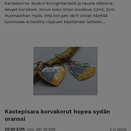
hartsikerros. Koukut kirurginterästä ja tausta silikonia.
Kevyet korvikset. Korun koko ilman koukkua 2,5×2, 2cm.
Huomaathan myös, että korujen värit voivat näyttää
luonnossa erilaisilta riippuen käyttämäsi laitteen
näyttöasetuksista
Kastepisara korvakorut hopea sydän
oranssi
25.00 EUR
Incl. VAT 25.50%
1 in stock