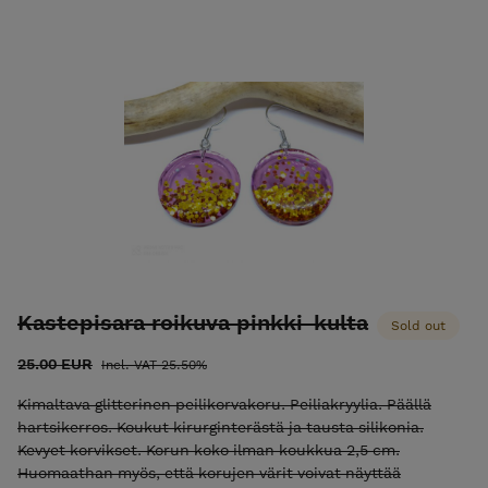
Kastepisara roikuva pinkki-kulta
Sold out
25.00 EUR
Incl. VAT 25.50%
Kimaltava glitterinen peilikorvakoru. Peiliakryylia. Päällä
hartsikerros. Koukut kirurginterästä ja tausta silikonia.
Kevyet korvikset. Korun koko ilman koukkua 2,5 cm.
Huomaathan myös, että korujen värit voivat näyttää