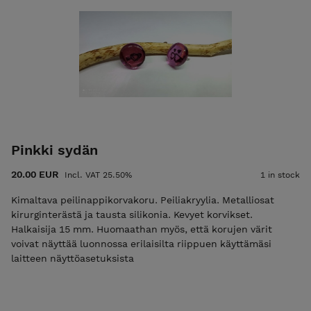
Pinkki sydän
20.00 EUR
Incl. VAT 25.50%
1 in stock
Kimaltava peilinappikorvakoru. Peiliakryylia. Metalliosat
kirurginterästä ja tausta silikonia. Kevyet korvikset.
Halkaisija 15 mm. Huomaathan myös, että korujen värit
voivat näyttää luonnossa erilaisilta riippuen käyttämäsi
laitteen näyttöasetuksista