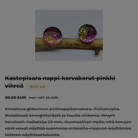
Kastepisara nappi korvakorut pinkki
vihreä
Sold out
20.00 EUR
Incl. VAT 25.50%
Kimaltava glitterinen peilinappikorvakoru. Peiliakryylia.
Metalliosat kirurginterästä ja tausta silikonia. Kevyet
korvikset. Halkaisija 15 mm. Huomaathan myös, että korujen
värit voivat näyttää luonnossa erilaisilta riippuen käyttämäsi
laitteen näyttöasetuksista