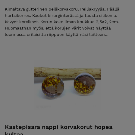
Kimaltava glitterinen peilikorvakoru. Peiliakryylia. Päällä
hartsikerros. Koukut kirurginterästä ja tausta silikonia.
Kevyet korvikset. Korun koko ilman koukkua 2,5×2, 2cm.
Huomaathan myös, että korujen värit voivat näyttää
luonnossa erilaisilta riippuen käyttämäsi laitteen
näyttöasetuksista
Kastepisara nappi korvakorut hopea
kultaa