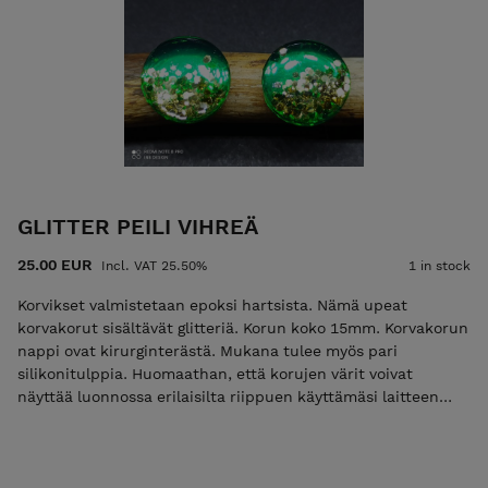
GLITTER PEILI VIHREÄ
25.00 EUR
Incl. VAT 25.50%
1 in stock
Korvikset valmistetaan epoksi hartsista. Nämä upeat
korvakorut sisältävät glitteriä. Korun koko 15mm. Korvakorun
nappi ovat kirurginterästä. Mukana tulee myös pari
silikonitulppia. Huomaathan, että korujen värit voivat
näyttää luonnossa erilaisilta riippuen käyttämäsi laitteen
näyttöasetuksista.