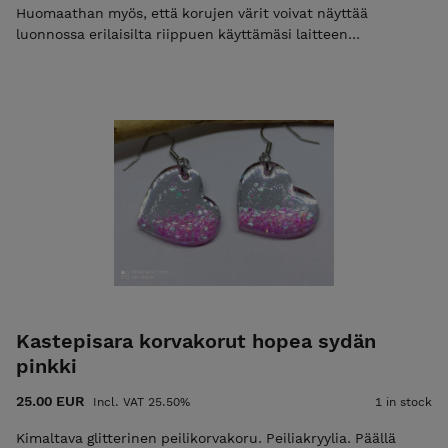
Huomaathan myös, että korujen värit voivat näyttää
luonnossa erilaisilta riippuen käyttämäsi laitteen
näyttöasetuksista
Kastepisara korvakorut hopea sydän
pinkki
25.00 EUR
Incl. VAT 25.50%
1 in stock
Kimaltava glitterinen peilikorvakoru. Peiliakryylia. Päällä