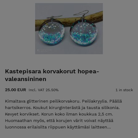
Kastepisara korvakorut hopea-
valeansininen
25.00 EUR
Incl. VAT 25.50%
1 in stock
Kimaltava glitterinen peilikorvakoru. Peiliakryylia. Päällä
hartsikerros. Koukut kirurginterästä ja tausta silikonia.
Kevyet korvikset. Korun koko ilman koukkua 2,5 cm.
Huomaathan myös, että korujen värit voivat näyttää
luonnossa erilaisilta riippuen käyttämäsi laitteen
näyttöasetuksista