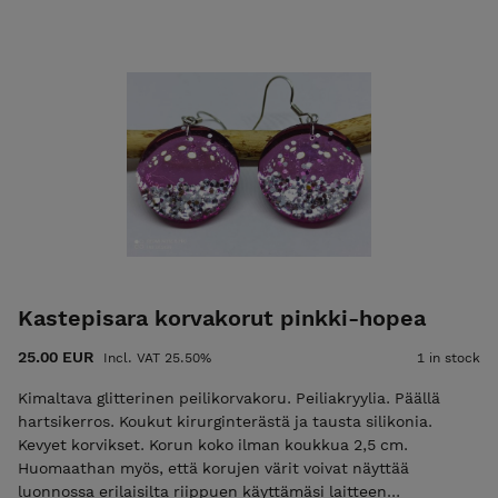
näyttöasetuksista
Kastepisara korvakorut pinkki-hopea
25.00 EUR
Incl. VAT 25.50%
1 in stock
Kimaltava glitterinen peilikorvakoru. Peiliakryylia. Päällä
hartsikerros. Koukut kirurginterästä ja tausta silikonia.
Kevyet korvikset. Korun koko ilman koukkua 2,5 cm.
Huomaathan myös, että korujen värit voivat näyttää
luonnossa erilaisilta riippuen käyttämäsi laitteen