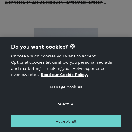
luonnossa erilaisilta riippuen käyttämäsi laitteen
näyttöasetuksista
Do you want cookies? 🍪
Choose which cookies you want to accept.
Optional cookies let us show you personalised ads
and marketing — making your Holvi experience
even sweeter.
Read our Cookie Policy.
Manage cookies
GLITTER KORVIKSET KULTA
Sold out
20.00 EUR
Reject All
Incl. VAT 25.50%
Korvikset valmistetaan epoksi hartsista. Nämä upeat
korvakorut sisältävät glitteriä. Korun koko 15mm. Korvakorun
Accept all
nappi ovat kirurginterästä. Mukana tulee myös pari