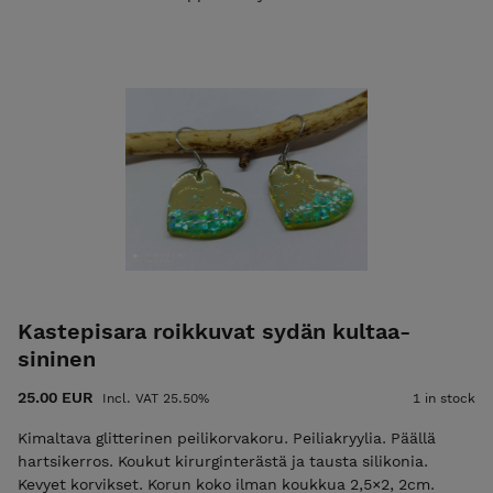
näyttöasetuksista
Kastepisara roikkuvat sydän kultaa-
sininen
25.00 EUR
Incl. VAT 25.50%
1 in stock
Kimaltava glitterinen peilikorvakoru. Peiliakryylia. Päällä
hartsikerros. Koukut kirurginterästä ja tausta silikonia.
Kevyet korvikset. Korun koko ilman koukkua 2,5×2, 2cm.