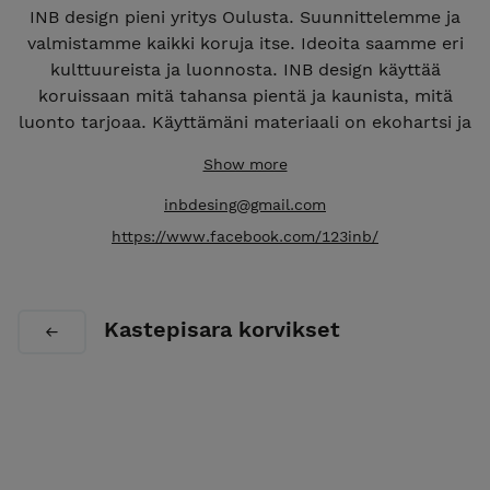
INB design pieni yritys Oulusta. Suunnittelemme ja
valmistamme kaikki koruja itse. Ideoita saamme eri
kulttuureista ja luonnosta. INB design käyttää
koruissaan mitä tahansa pientä ja kaunista, mitä
luonto tarjoaa. Käyttämäni materiaali on ekohartsi ja
polymeerimassaa. Perustimme yrityksemme Oulussa
Show more
vuonna 2016. Valmistamme kaikki tuotteemme
käsin.
inbdesing@gmail.com
https://www.facebook.com/123inb/
Kastepisara korvikset