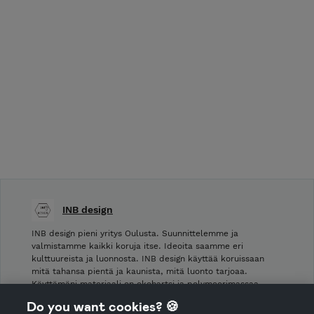
INB design
INB design pieni yritys Oulusta. Suunnittelemme ja
valmistamme kaikki koruja itse. Ideoita saamme eri
kulttuureista ja luonnosta. INB design käyttää koruissaan
mitä tahansa pientä ja kaunista, mitä luonto tarjoaa.
Käyttämäni materiaali on ekohartsi ja polymeerimassaa.
Perustimme yrityksemme Oulussa vuonna 2016. …
Do you want cookies? 🍪