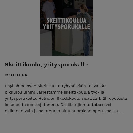
Skeittikoulu, yritysporukalle
299.00 EUR
English below * Skeittausta tyhypäivään tai vaikka
pikkujouluihin! Järjestämme skeittikoulua työ- ja
yritysporukoille. Helriden Skedekoulu sisältää 1-2h opetusta
kokeneilta opettajiltamme. Osallistujien taitotaso voi
millainen vain ja se otetaan aina huomioon opetuksessa.
Meillä on tarjota välineet ja suojat jopa 20 hengelle. Hinnat
laskemme aina joka ryhmän tarpeiden mukaan. Tässä
kuitenkin esimerkkihinnastoa: - 2 tuntia skeittausta,