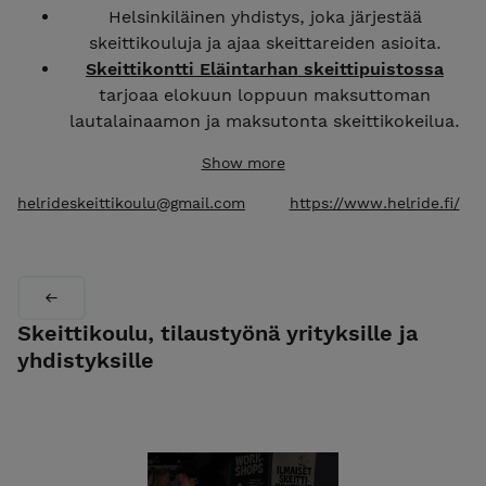
Helsinkiläinen yhdistys, joka järjestää
skeittikouluja ja ajaa skeittareiden asioita.
Skeittikontti Eläintarhan skeittipuistossa
tarjoaa elokuun loppuun maksuttoman
lautalainaamon ja maksutonta skeittikokeilua.
Nämä korvaavat heinäkuussa lasten ja nuorten
Show more
maksulliset kurssit.
Verkkokaupastamme löydät kaikki
helrideskeittikoulu@gmail.com
https://www.helride.fi/
tarjoamamme tuotteet ja palvelut. Ota
rohkeasti yhteyttä jos herää kysymyksiä!
Jos etsit tietoa esim. Helriden jäsenvuoroista
Kontulan hallilla, löydät tiedon kotisivuiltamme:
HELRIDE.FI
Skeittikoulu, tilaustyönä yrityksille ja
yhdistyksille