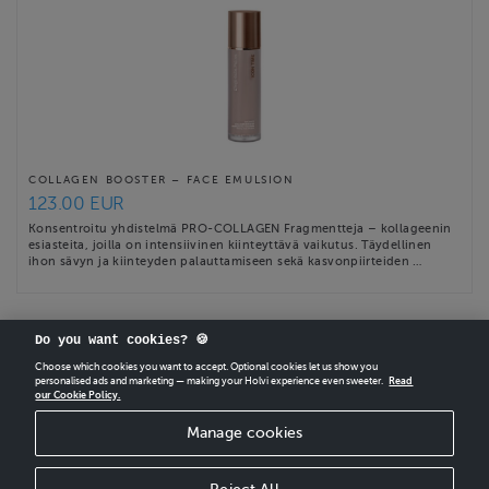
COLLAGEN BOOSTER – FACE EMULSION
123.00 EUR
Konsentroitu yhdistelmä PRO-COLLAGEN Fragmentteja – kollageenin
esiasteita, joilla on intensiivinen kiinteyttävä vaikutus. Täydellinen
ihon sävyn ja kiinteyden palauttamiseen sekä kasvonpiirteiden …
Do you want cookies? 🍪
Choose which cookies you want to accept. Optional cookies let us show you
personalised ads and marketing — making your Holvi experience even sweeter.
Read
our Cookie Policy.
CREATE
YOUR OWN HOLVI ONLINE STORE IN MINUTES.
Manage cookies
Holvi Payment Services Ltd is regulated by the Financial Supervisory Authority of
Finland as an Authorised Payment Institution with license to operate in the
European Economic Area.