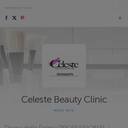
POWERED BY HOLVI
Celeste Beauty Clinic
MORE INFO
Celeste Beauty Clinic on 30 vuotta toiminut ihonhoidon
asiantuntijaliike. Tavoitteena hoidoissa on ihon, kehon ja mielen
kokonaisvaltainen hyvinvointi. Tämän tavoitteen saavuttamisen