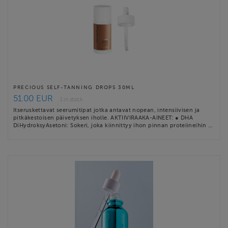
PRECIOUS SELF-TANNING DROPS 30ML
51.00 EUR
1 in stock
Itseruskettavat seerumitipat jotka antavat nopean, intensiivisen ja
pitkäkestoisen päivetyksen iholle. AKTIIVIRAAKA-AINEET: ● DHA
DiHydroksyAsetoni: Sokeri, joka kiinnittyy ihon pinnan proteiineihin …