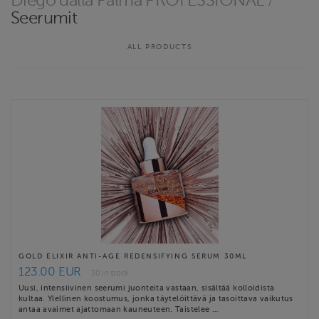
Diego dalla Palma PROFESSIONAL
/
takaa käytössä olevat, uusinta tuotekehittelyä ja
Seerumit
tuoteteknologiaa hyödyntävät huippusarjat Diego dalla Palma
PROFESSIONAL, Dermalogica ja iS CLINICAL ja meikkipuolelta …
ALL PRODUCTS
Website
http://www.celeste.fi
Contact email
hoitola@celeste.fi
Celeste Beauty Clinic terms & conditions
GOLD ELIXIR ANTI-AGE REDENSIFYING SERUM 30ML
123.00 EUR
30 in stock
Uusi, intensiivinen seerumi juonteita vastaan, sisältää kolloidista
kultaa. Ylellinen koostumus, jonka täytelöittävä ja tasoittava vaikutus
antaa avaimet ajattomaan kauneuteen. Taistelee …