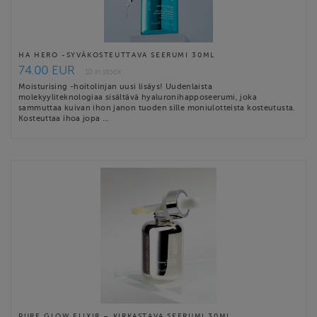
HA HERO -SYVÄKOSTEUTTAVA SEERUMI 30ML
74.00 EUR
10 in stock
Moisturising -hoitolinjan uusi lisäys! Uudenlaista
molekyyliteknologiaa sisältävä hyaluronihapposeerumi, joka
sammuttaa kuivan ihon janon tuoden sille moniulotteista kosteutusta.
Kosteuttaa ihoa jopa …
PURE GLOW ELIXIR – KIRKASTAVA SEERUMI 30ML