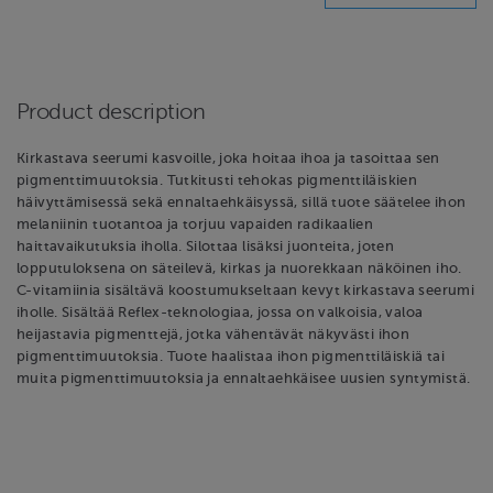
Product description
Kirkastava seerumi kasvoille, joka hoitaa ihoa ja tasoittaa sen
pigmenttimuutoksia. Tutkitusti tehokas pigmenttiläiskien
häivyttämisessä sekä ennaltaehkäisyssä, sillä tuote säätelee ihon
melaniinin tuotantoa ja torjuu vapaiden radikaalien
haittavaikutuksia iholla. Silottaa lisäksi juonteita, joten
lopputuloksena on säteilevä, kirkas ja nuorekkaan näköinen iho.
C-vitamiinia sisältävä koostumukseltaan kevyt kirkastava seerumi
iholle. Sisältää Reflex-teknologiaa, jossa on valkoisia, valoa
heijastavia pigmenttejä, jotka vähentävät näkyvästi ihon
pigmenttimuutoksia. Tuote haalistaa ihon pigmenttiläiskiä tai
muita pigmenttimuutoksia ja ennaltaehkäisee uusien syntymistä.