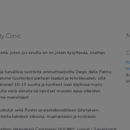
y Clinic
M
C
intä, joten jos sinulla on on jotain kysyttävää, otathan
ho
ht
turvallisia tuotteita ammattisarjoilta Diego dalla Palma
B
mme tuotteiden parhaan laadun ja tehokkuuden, sillä
V
iimeiset 10-15 vuotta ja tuotteet ovat käytössä myös
e vielä vieraita tai tarvitset muuten apua oikeiden
mme mielellään!
uskulut sekä Postin seurantakoodillisen lähetyksen.
eita kahdesti viikossa, maanantaisin ja torstaisin.
, olethan yhteydessä Celesteen! HUOM!*, Lomat / Sairaslomat