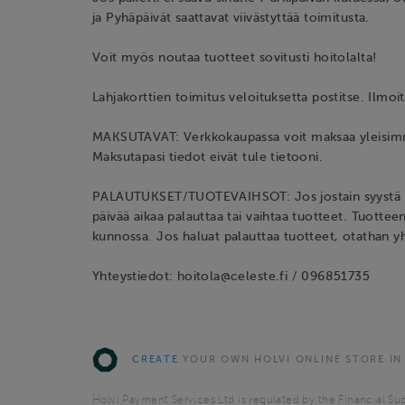
ja Pyhäpäivät saattavat viivästyttää toimitusta.
Voit myös noutaa tuotteet sovitusti hoitolalta!
Lahjakorttien toimitus veloituksetta postitse. Ilmoi
MAKSUTAVAT: Verkkokaupassa voit maksaa yleisimmi
Maksutapasi tiedot eivät tule tietooni.
PALAUTUKSET/TUOTEVAIHSOT: Jos jostain syystä et 
päivää aikaa palauttaa tai vaihtaa tuotteet. Tuotte
kunnossa. Jos haluat palauttaa tuotteet, otathan 
Yhteystiedot: hoitola@celeste.fi / 096851735
CREATE
YOUR OWN HOLVI ONLINE STORE IN
Holvi Payment Services Ltd is regulated by the Financial Sup