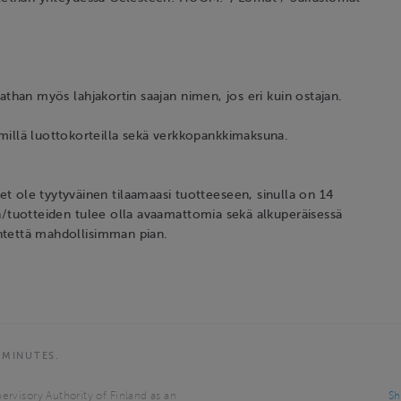
tathan myös lahjakortin saajan nimen, jos eri kuin ostajan.
llä luottokorteilla sekä verkkopankkimaksuna.
ole tyytyväinen tilaamaasi tuotteeseen, sinulla on 14
en/tuotteiden tulee olla avaamattomia sekä alkuperäisessä
yhtettä mahdollisimman pian.
 MINUTES.
ervisory Authority of Finland as an
Sh