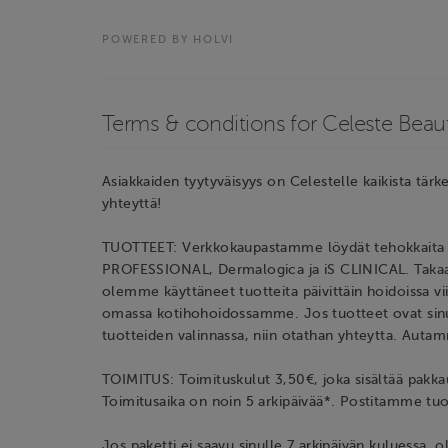
POWERED BY HOLVI
Terms & conditions for Celeste Beaut
Asiakkaiden tyytyväisyys on Celestelle kaikista tärke
yhteyttä!
TUOTTEET: Verkkokaupastamme löydät tehokkaita ja 
PROFESSIONAL, Dermalogica ja iS CLINICAL. Takaa
olemme käyttäneet tuotteita päivittäin hoidoissa v
omassa kotihohoidossamme. Jos tuotteet ovat sinull
tuotteiden valinnassa, niin otathan yhteytta. Auta
TOIMITUS: Toimituskulut 3,50€, joka sisältää pakka
Toimitusaika on noin 5 arkipäivää*. Postitamme tuott
Jos paketti ei saavu sinulle 7 arkipäivän kuluessa