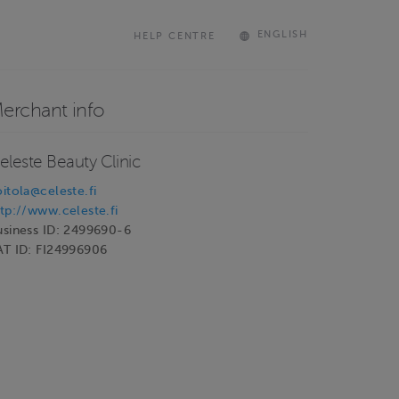
ENGLISH
HELP CENTRE
erchant info
eleste Beauty Clinic
itola@celeste.fi
tp://www.celeste.fi
usiness ID: 2499690-6
AT ID: FI24996906