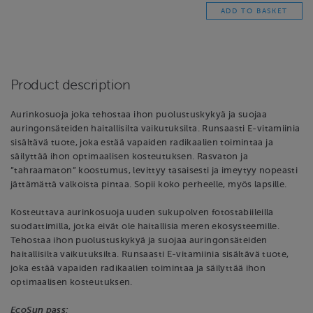
Product description
Aurinkosuoja joka tehostaa ihon puolustuskykyä ja suojaa
auringonsäteiden haitallisilta vaikutuksilta. Runsaasti E-vitamiinia
sisältävä tuote, joka estää vapaiden radikaalien toimintaa ja
säilyttää ihon optimaalisen kosteutuksen. Rasvaton ja
”tahraamaton” koostumus, levittyy tasaisesti ja imeytyy nopeasti
jättämättä valkoista pintaa. Sopii koko perheelle, myös lapsille.
Kosteuttava aurinkosuoja uuden sukupolven fotostabiileilla
suodattimilla, jotka eivät ole haitallisia meren ekosysteemille.
Tehostaa ihon puolustuskykyä ja suojaa auringonsäteiden
haitallisilta vaikutuksilta. Runsaasti E-vitamiinia sisältävä tuote,
joka estää vapaiden radikaalien toimintaa ja säilyttää ihon
optimaalisen kosteutuksen.
EcoSun pass: