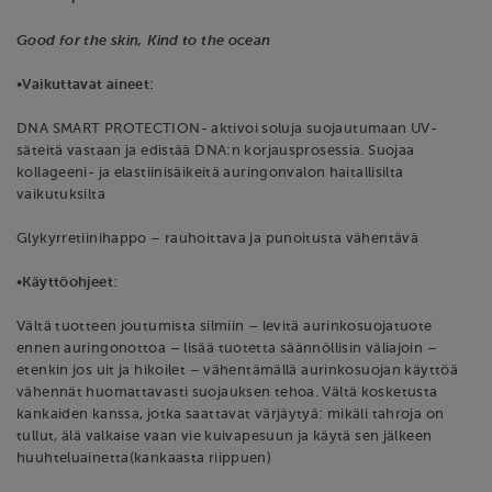
Good for the skin, Kind to the ocean
•
Vaikuttavat aineet:
DNA SMART PROTECTION- aktivoi soluja suojautumaan UV-
säteitä vastaan ja edistää DNA:n korjausprosessia. Suojaa
kollageeni- ja elastiinisäikeitä auringonvalon haitallisilta
vaikutuksilta
Glykyrretiinihappo – rauhoittava ja punoitusta vähentävä
•
Käyttöohjeet
:
Vältä tuotteen joutumista silmiin – levitä aurinkosuojatuote
ennen auringonottoa – lisää tuotetta säännöllisin väliajoin –
etenkin jos uit ja hikoilet – vähentämällä aurinkosuojan käyttöä
vähennät huomattavasti suojauksen tehoa. Vältä kosketusta
kankaiden kanssa, jotka saattavat värjäytyä: mikäli tahroja on
tullut, älä valkaise vaan vie kuivapesuun ja käytä sen jälkeen
huuhteluainetta(kankaasta riippuen)