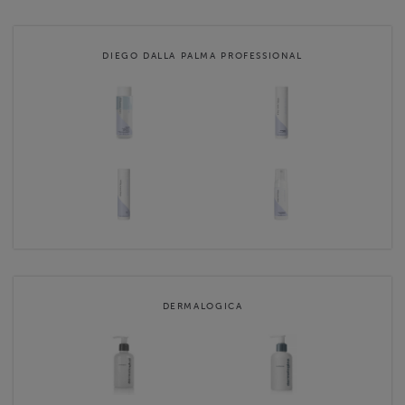
takaa käytössä olevat, uusinta tuotekehittelyä ja
tuoteteknologiaa hyödyntävät huippusarjat Diego dalla Palma
PROFESSIONAL, Dermalogica ja iS CLINICAL ja meikkipuolelta …
DIEGO DALLA PALMA PROFESSIONAL
Website
http://www.celeste.fi
Contact email
hoitola@celeste.fi
Celeste Beauty Clinic terms & conditions
DERMALOGICA