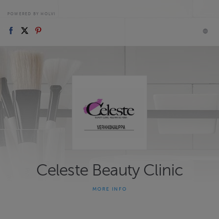
POWERED BY HOLVI
Celeste Beauty Clinic
MORE INFO
Celeste Beauty Clinic on 30 vuotta toiminut ihonhoidon
asiantuntijaliike. Tavoitteena hoidoissa on ihon, kehon ja mielen
kokonaisvaltainen hyvinvointi. Tämän tavoitteen saavuttamisen