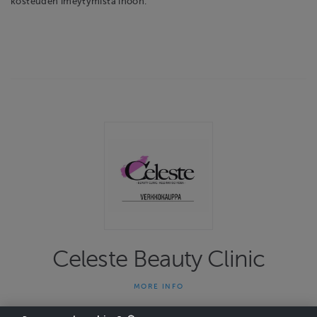
kosteuden imeytymistä ihoon.
Celeste Beauty Clinic
MORE INFO
Celeste Beauty Clinic on 30 vuotta toiminut ihonhoidon
asiantuntijaliike. Tavoitteena hoidoissa on ihon, kehon ja mielen