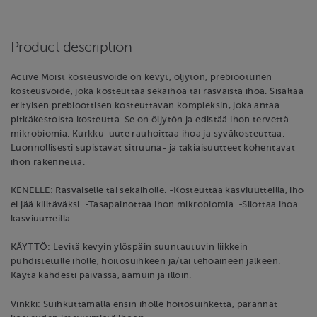
Product description
Active Moist kosteusvoide on kevyt, öljytön, prebioottinen
kosteusvoide, joka kosteuttaa sekaihoa tai rasvaista ihoa. Sisältää
erityisen prebioottisen kosteuttavan kompleksin, joka antaa
pitkäkestoista kosteutta. Se on öljytön ja edistää ihon tervettä
mikrobiomia. Kurkku-uute rauhoittaa ihoa ja syväkosteuttaa.
Luonnollisesti supistavat sitruuna- ja takiaisuutteet kohentavat
ihon rakennetta.
KENELLE: Rasvaiselle tai sekaiholle. -Kosteuttaa kasviuutteilla, iho
ei jää kiiltäväksi. -Tasapainottaa ihon mikrobiomia. -Silottaa ihoa
kasviuutteilla.
KÄYTTÖ: Levitä kevyin ylöspäin suuntautuvin liikkein
puhdistetulle iholle, hoitosuihkeen ja/tai tehoaineen jälkeen.
Käytä kahdesti päivässä, aamuin ja illoin.
Vinkki: Suihkuttamalla ensin iholle hoitosuihketta, parannat