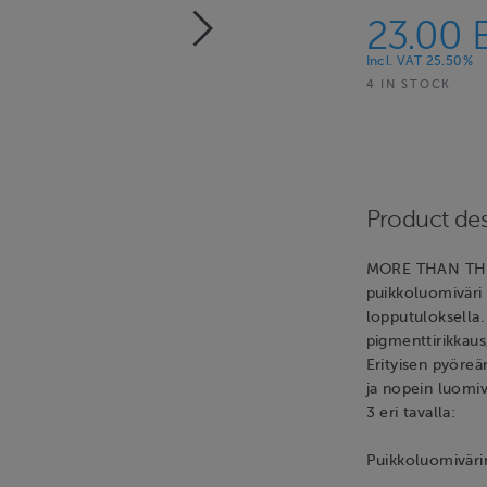
23.00 
Incl. VAT 25.50%
4 IN STOCK
Product des
MORE THAN THI
puikkoluomiväri e
lopputuloksella
pigmenttirikkaus
Erityisen pyöre
ja nopein luomiv
3 eri tavalla:
Puikkoluomivärin