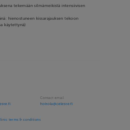
jauksena tekemään silmämeikistä intensiivisen
änä: hienostuneen kissarajauksen tekoon
sa käytettynä)
Contact email
ste.fi
hoitola@celeste.fi
linic terms & conditions