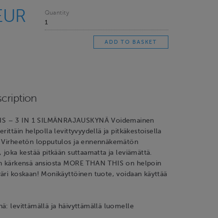
EUR
Quantity
cription
S – 3 IN 1 SILMÄNRAJAUSKYNÄ Voidemainen
rittäin helpolla levittyvyydellä ja pitkäkestoisella
. Virheetön lopputulos ja ennennäkemätön
, joka kestää pitkään suttaamatta ja leviämättä.
än kärkensä ansiosta MORE THAN THIS on helpoin
äri koskaan! Monikäyttöinen tuote, voidaan käyttää
ä: levittämällä ja häivyttämällä luomelle