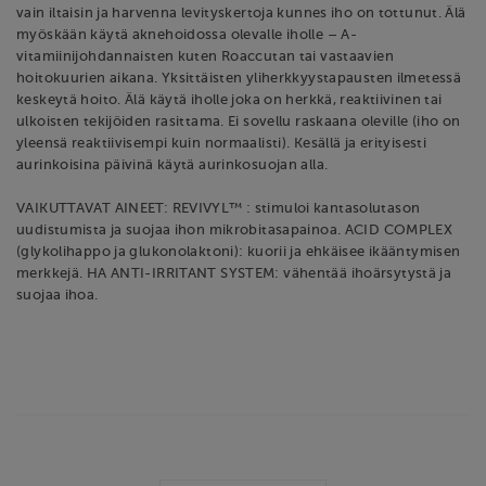
vain iltaisin ja harvenna levityskertoja kunnes iho on tottunut. Älä
myöskään käytä aknehoidossa olevalle iholle – A-
vitamiinijohdannaisten kuten Roaccutan tai vastaavien
hoitokuurien aikana. Yksittäisten yliherkkyystapausten ilmetessä
keskeytä hoito. Älä käytä iholle joka on herkkä, reaktiivinen tai
ulkoisten tekijöiden rasittama. Ei sovellu raskaana oleville (iho on
yleensä reaktiivisempi kuin normaalisti). Kesällä ja erityisesti
aurinkoisina päivinä käytä aurinkosuojan alla.
VAIKUTTAVAT AINEET: REVIVYL™ : stimuloi kantasolutason
uudistumista ja suojaa ihon mikrobitasapainoa. ACID COMPLEX
(glykolihappo ja glukonolaktoni): kuorii ja ehkäisee ikääntymisen
merkkejä. HA ANTI-IRRITANT SYSTEM: vähentää ihoärsytystä ja
suojaa ihoa.