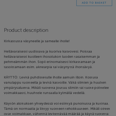
Product description
Kirkastusta väsyneelle ja samealle iholle!
Hellävaraisesti uudistava ja kuoriva kasvovesi. Poistaa
hellävaraisesti kuolleen ihosolukon luoden tasaisemman ja
pehmeämmän ihon. Sopii erinomaisesti kirkastamaan ja
tasoittamaan esim. aknearpia tai väsynyttä ihonsävyä.
KÄYTTÖ: Levitä puhdistetulle iholle aamuin illoin. Kostuta
vanulappu tuotteella ja levitä kasvoille. Vältä silmien ja huulten
ympärysaluetta. Mikäli tuotetta joutuu silmiin tai tuote polttelee
voimakkaasti, huuhtele runsaalla kylmällä vedellä.
Käytön aloituksen yhteydessä voi esiintyä punoitusta ja kutinaa.
Tämä on normaalia ja liittyy tuotteen tehokkuuteen. Mikäli oireet
ovat voimakkaat, vähennä levitettävää määrää ja käytä tuotetta