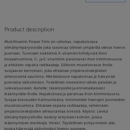
Product description
MultiVitamin Power Firm on tehokas, napakoittava
silmänympärysvoide joka tasoittaa silmien ympärillä olevat hienot
juonteet. Tuotteen sisältämä A-vitamiini kiihdyttää ihon
korjaantumista, C- ja E-vitamiinit parantavat ihon kimmoisuutta
ja ehkäiset vapaita radikaaleja. Silikonit muodostavat iholle
suojaavan kerroksen, joka ehkäisee ympäristötekijöiden
aiheuttamia vaurioita. Merileväuute napakoittaa ja häivyttää
juonteita välittömästi. Todellinen investointi tähän päivään ja
tulevaisuuteen. Kenelle: Ikääntyvälle ja ennenaikaisesti
ikääntyvälle iholle. Napakoittaa ja parantaa ihon kimmoisuutta.
Suojaa kosteuden haihtumiselta, minimoiden hienojen juonteiden
muodostumista. Ehkäisee vapaita radikaaleja, vähentäen
ympäristötekijöiden aiheuttamaa stressiä. Käyttö: Levitä
silmänympärysiholle, keskity erityisesti kohtiin, joissa
ikääntymisen merkkejä. Vinkki: Täydellinen pohja meikin alle,
koska häivyttää välittömästi hienot juonteet.