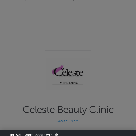
Celeste Beauty Clinic
MORE INFO
Celeste Beauty Clinic on 30 vuotta toiminut ihonhoidon
asiantuntijaliike. Tavoitteena hoidoissa on ihon, kehon ja mielen
Do you want cookies? 🍪