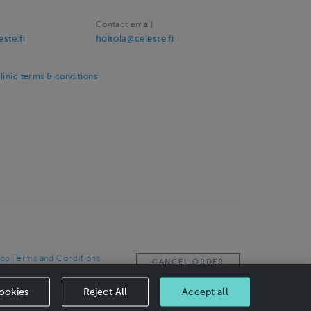
Contact email
ste.fi
hoitola@celeste.fi
linic terms & conditions
op Terms and Conditions
CANCEL ORDER
ookies
Reject All
Accept all