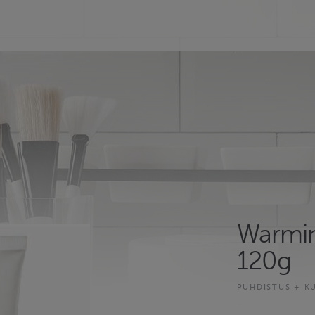
Warmin
120g
PUHDISTUS + K