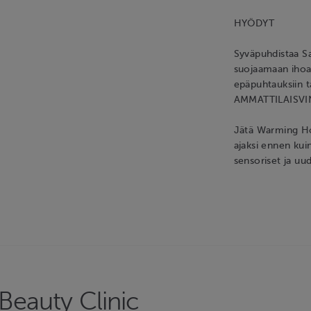
HYÖDYT
Syväpuhdistaa S
suojaamaan ihoa 
epäpuhtauksiin ta
AMMATTILAISVI
Jätä Warming Ho
ajaksi ennen kuin
sensoriset ja uu
Beauty Clinic