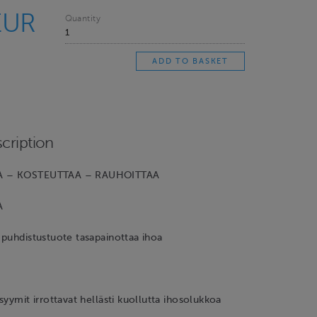
EUR
Quantity
cription
A – KOSTEUTTAA – RAUHOITTAA
A
puhdistustuote tasapainottaa ihoa
syymit irrottavat hellästi kuollutta ihosolukkoa