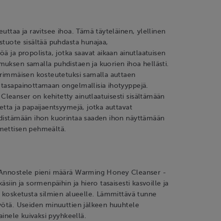
euttaa ja ravitsee ihoa. Tämä täyteläinen, ylellinen
stuote sisältää puhdasta hunajaa,
öä ja propolista, jotka saavat aikaan ainutlaatuisen
uksen samalla puhdistaen ja kuorien ihoa hellästi.
ärimmäisen kosteutetuksi samalla auttaen
 tasapainottamaan ongelmallisia ihotyyppejä.
eanser on kehitetty ainutlaatuisesti sisältämään
etta ja papaijaentsyymejä, jotka auttavat
edistämään ihon kuorintaa saaden ihon näyttämään
mettisen pehmeältä.
 Annostele pieni määrä Warming Honey Cleanser -
äsiin ja sormenpäihin ja hiero tasaisesti kasvoille ja
n kosketusta silmien alueelle. Lämmittävä tunne
yötä. Useiden minuuttien jälkeen huuhtele
painele kuivaksi pyyhkeellä.