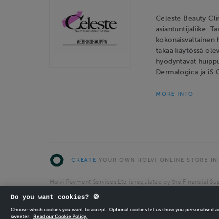
Celeste Beauty Cli
asiantuntijaliike. 
kokonaisvaltainen 
takaa käytössä olev
hyödyntävät huipp
Dermalogica ja iS 
MORE INFO
CREATE
YOUR OWN HOLVI ONLINE STORE IN
Holvi Payment Services Ltd is regulated by the Financial Sup
Authorised Payment Institution with license to operate in 
Do you want cookies? 🍪
© 2026 Holvi Payment Services Ltd.
Choose which cookies you want to accept. Optional cookies let us show you personalised 
sweeter.
Read our Cookie Policy.