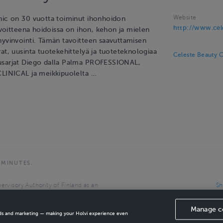
Website
nic on 30 vuotta toiminut ihonhoidon
http://www.cele
Tavoitteena hoidoissa on ihon, kehon ja mielen
hyvinvointi. Tämän tavoitteen saavuttamisen
at, uusinta tuotekehittelyä ja tuoteteknologiaa
Celeste Beauty C
usarjat Diego dalla Palma PROFESSIONAL,
CLINICAL ja meikkipuolelta …
 MINUTES.
ervisory Authority of Finland as an
Sh
the European Economic Area.
Manage c
ads and marketing — making your Holvi experience even