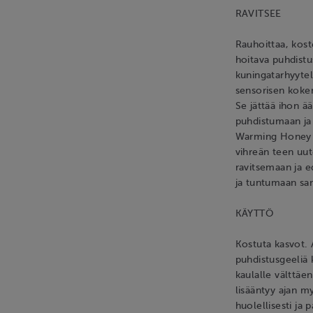
RAVITSEE
Rauhoittaa, kost
hoitava puhdistu
kuningatarhyytel
sensorisen kokem
Se jättää ihon ä
puhdistumaan ja
Warming Honey Cl
vihreän teen uut
ravitsemaan ja 
ja tuntumaan sa
KÄYTTÖ
Kostuta kasvot.
puhdistusgeeliä k
kaulalle välttäe
lisääntyy ajan m
huolellisesti ja 