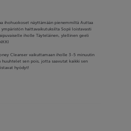
aa ihohuokoset näyttämään pienemmiltä Auttaa
ympäristön haittavaikutuksilta Sopii loistavasti
ipuvaiselle iholle Täyteläinen, ylellinen geeli
NKKI
ney Cleanser vaikuttamaan iholle 3-5 minuutin
 huuhtelet sen pois, jotta saavutat kaikki sen
distavat hyödyt!