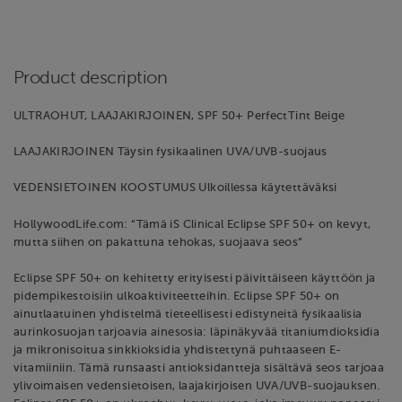
Product description
ULTRAOHUT, LAAJAKIRJOINEN, SPF 50+ PerfectTint Beige
LAAJAKIRJOINEN Täysin fysikaalinen UVA/UVB-suojaus
VEDENSIETOINEN KOOSTUMUS Ulkoillessa käytettäväksi
HollywoodLife.com: “Tämä iS Clinical Eclipse SPF 50+ on kevyt,
mutta siihen on pakattuna tehokas, suojaava seos”
Eclipse SPF 50+ on kehitetty erityisesti päivittäiseen käyttöön ja
pidempikestoisiin ulkoaktiviteetteihin. Eclipse SPF 50+ on
ainutlaatuinen yhdistelmä tieteellisesti edistyneitä fysikaalisia
aurinkosuojan tarjoavia ainesosia: läpinäkyvää titaniumdioksidia
ja mikronisoitua sinkkioksidia yhdistettynä puhtaaseen E-
vitamiiniin. Tämä runsaasti antioksidantteja sisältävä seos tarjoaa
ylivoimaisen vedensietoisen, laajakirjoisen UVA/UVB-suojauksen.