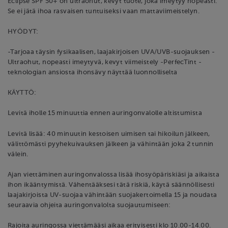
Eclipse SPF 50+ on ultraohut, kevyt tuote, joka imeytyy nopeasti.
Se ei jätä ihoa rasvaisen tuntuiseksi vaan mattaviimeistelyn.
HYÖDYT:
-Tarjoaa täysin fysikaalisen, laajakirjoisen UVA/UVB-suojauksen -
Ultraohut, nopeasti imeytyvä, kevyt viimeistely -PerfecTint -
teknologian ansiosta ihonsävy näyttää luonnolliselta
KÄYTTÖ:
Levitä iholle 15 minuuttia ennen auringonvalolle altistumista
Levitä lisää: 40 minuutin kestoisen uimisen tai hikoilun jälkeen,
välittömästi pyyhekuivauksen jälkeen ja vähintään joka 2 tunnin
välein.
Ajan viettäminen auringonvalossa lisää ihosyöpäriskiäsi ja aikaista
ihon ikääntymistä. Vähentääksesi tätä riskiä, käytä säännöllisesti
laajakirjoista UV-suojaa vähintään suojakertoimella 15 ja noudata
seuraavia ohjeita auringonvalolta suojautumiseen:
Rajoita auringossa viettämääsi aikaa erityisesti klo 10.00-14.00.