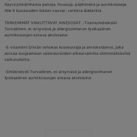
Käytä pitkähihaisia paitoja, housuja, päähineitä ja aurinkolaseja.
Alle 6 kuukauden ikäiset vauvat: tarkista lääkäriltä.
TÄRKEIMMÄT VAIKUTTAVAT AINESOSAT: -Titaniumdioksidi
Turvallinen, ei-ärsyttävä ja allergisoimaton fysikaalinen
aurinkosuojan antava aktiiviaine
-E-vitamiini Erittän tehokas kosteuttaja ja antioksidantti, joka
auttaa suojaamaan valovaurioiden aiheuttamilta silminnähtäviltä
vaikutuksilta.
-Sinkkioksidi Turvallinen, ei-ärsyttävä ja allergisoimaton
fysikaalinen aurinkosuojan antava aktiiviaine