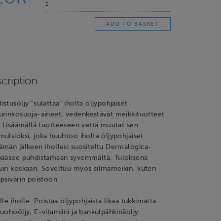
cription
stusöljy "sulattaa" iholta öljypohjaiset
urinkosuoja-aineet, vedenkestävät meikkituotteet
. Lisäämällä tuotteeseen vettä muutat sen
ulsioksi, joka huuhtoo iholta öljypohjaiset
ämän jälkeen ihollesi suositeltu Dermalogica-
pääsee puhdistamaan syvemmältä. Tuloksena
uin koskaan. Soveltuu myös silmämeikin, kuten
psivärin poistoon.
le iholle. Poistaa öljypohjaista likaa tukkimatta
uohoöljy, E-vitamiini ja bankulpähkinäöljy