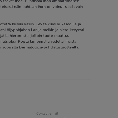
avitsevat ihoa. Puhdistaa ihon ammattimaisen
nteisesti näin puhtaan ihon on voinut saada vain
tetta kuiviin käsiin. Levitä kuiville kasvoille ja
sesi öljypohjaisen lian ja meikin ja hiero kevyesti.
 jatka hieromista, jolloin tuote muuttuu
ulsioksi. Poista lämpimällä vedellä. Toista
si sopivalla Dermalogica-puhdistustuotteella.
Contact email