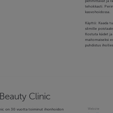
pehmittävät ja r
tehokkasti. Peri
kasvohoidossa.
Käyttö: Kaada tuo
silmille poistaak
Kostuta kädet ja
maitomaiseksi em
puhdistus iholle
Beauty Clinic
Website
nic on 30 vuotta toiminut ihonhoidon