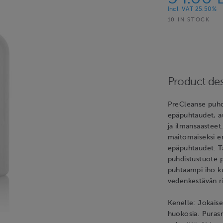
Incl. VAT 25.50%
10 IN STOCK
Product des
PreCleanse puhdi
epäpuhtaudet, a
ja ilmansaasteet
maitomaiseksi em
epäpuhtaudet. T
puhdistustuote 
puhtaampi iho k
vedenkestävän ri
Kenelle: Jokaisel
huokosia. Purasr