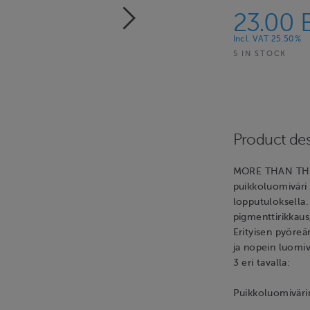
23.00 
Incl. VAT 25.50%
5 IN STOCK
Product des
MORE THAN THI
puikkoluomiväri e
lopputuloksella
pigmenttirikkaus
Erityisen pyöre
ja nopein luomiv
3 eri tavalla:
Puikkoluomivärin