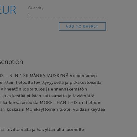
EUR
Quantity
cription
S – 3 IN 1 SILMÄNRAJAUSKYNÄ Voidemainen
rittäin helpolla levittyvyydellä ja pitkäkestoisella
. Virheetön lopputulos ja ennennäkemätön
, joka kestää pitkään suttaamatta ja leviämättä.
än kärkensä ansiosta MORE THAN THIS on helpoin
äri koskaan! Monikäyttöinen tuote, voidaan käyttää
ä: levittämällä ja häivyttämällä luomelle