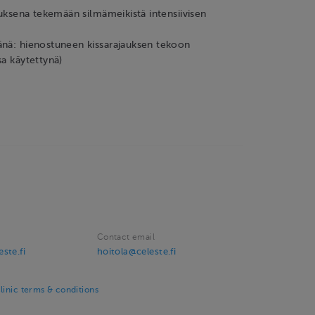
jauksena tekemään silmämeikistä intensiivisen
änä: hienostuneen kissarajauksen tekoon
sa käytettynä)
Contact email
ste.fi
hoitola@celeste.fi
linic terms & conditions