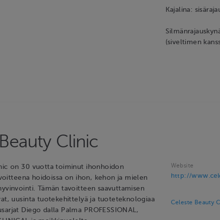
Kajalina: sisära
Silmänrajauskyn
(siveltimen kans
Beauty Clinic
Website
nic on 30 vuotta toiminut ihonhoidon
http://www.cele
Tavoitteena hoidoissa on ihon, kehon ja mielen
hyvinvointi. Tämän tavoitteen saavuttamisen
at, uusinta tuotekehittelyä ja tuoteteknologiaa
Celeste Beauty C
usarjat Diego dalla Palma PROFESSIONAL,