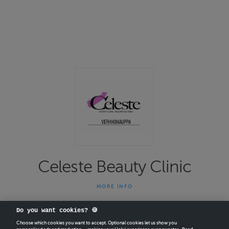
Celeste Beauty Clinic
MORE INFO
Celeste Beauty Clinic on 30 vuotta toiminut ihonhoidon
asiantuntijaliike. Tavoitteena hoidoissa on ihon, kehon ja mielen
Do you want cookies? 🍪
kokonaisvaltainen hyvinvointi. Tämän tavoitteen saavuttamisen
takaa käytössä olevat, uusinta tuotekehittelyä ja
Choose which cookies you want to accept. Optional cookies let us show you