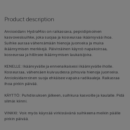
Product description
Antioxidant HydraMist on raikastava, peptidipitoinen
kasvovesisuihke, joka suojaa ja kosteuttaa ikääntyvää ihoa.
Suihke auttaa vähentämään hienoja juonteita ja muita
ikääntymisen merkkejä. Päivittäinen käyttö napakoittaa,
kosteuttaa ja hillitsee ikääntymisen laukaisijoita.
KENELLE: Ikääntyvälle ja ennenaikaisesti ikääntyvälle iholle.
Kosteuttaa, vähentäen kuivuudesta johtuvia hienoja juonteita.
Antioksidanttinen suoja ehkäisee vapaita radikaaleja. Raikastaa
ihoa pitkin päivää.
KÄYTTÖ: Puhdistuksen jälkeen, suihkuta kasvoille ja kaulalle. Pidä
silmät kiinni.
VINKKI: Voit myös käyttää virkistävänä suihkeena meikin päälle
pitkin päivää.