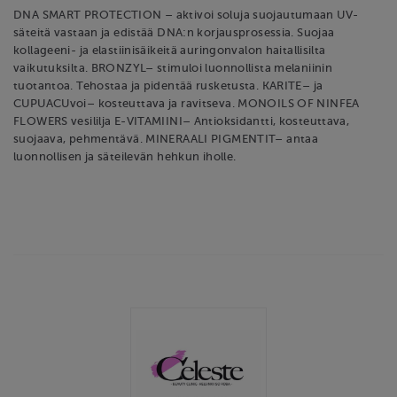
DNA SMART PROTECTION – aktivoi soluja suojautumaan UV-
säteitä vastaan ja edistää DNA:n korjausprosessia. Suojaa
kollageeni- ja elastiinisäikeitä auringonvalon haitallisilta
vaikutuksilta. BRONZYL– stimuloi luonnollista melaniinin
tuotantoa. Tehostaa ja pidentää rusketusta. KARITE– ja
CUPUACUvoi– kosteuttava ja ravitseva. MONOILS OF NINFEA
FLOWERS vesililja E-VITAMIINI– Antioksidantti, kosteuttava,
suojaava, pehmentävä. MINERAALI PIGMENTIT– antaa
luonnollisen ja säteilevän hehkun iholle.