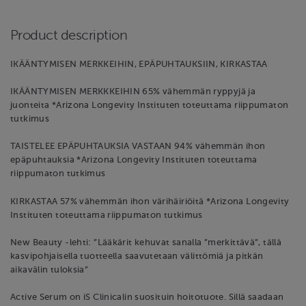
Product description
IKÄÄNTYMISEN MERKKEIHIN, EPÄPUHTAUKSIIN, KIRKASTAA
IKÄÄNTYMISEN MERKKKEIHIN 65% vähemmän ryppyjä ja
juonteita *Arizona Longevity Instituten toteuttama riippumaton
tutkimus
TAISTELEE EPÄPUHTAUKSIA VASTAAN 94% vähemmän ihon
epäpuhtauksia *Arizona Longevity Instituten toteuttama
riippumaton tutkimus
KIRKASTAA 57% vähemmän ihon värihäiriöitä *Arizona Longevity
Instituten toteuttama riippumaton tutkimus
New Beauty -lehti: ”Lääkärit kehuvat sanalla ”merkittävä”, tällä
kasvipohjaisella tuotteella saavutetaan välittömiä ja pitkän
aikavälin tuloksia”
Active Serum on iS Clinicalin suosituin hoitotuote. Sillä saadaan