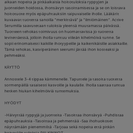
aikaan nopeita ja pitkäaikaisia hoitotuloksia ryppyjen ja
juonteiden hoidossa, ihonsävyn tasoittamisessa ja se on loistava
hoitotuote myös epäpuhtauksiin taipuvaiselle iholle. Lääkärit
kuvaavat tuotetta sanoilla ”merkittävä” ja ”ilmiömäinen”. Active
Serumilla saavutetaan tuloksia yleensä muutamassa päivässä.
Tuotteen tehokas toimivuus on huomattavissa jo tuotetta
levitettäessä, jolloin iholla tuntuu viileän kihelmöivä tunne. Se
sopii erinomaisesti kaikille ihotyypeille ja kaikenikäisille asiakkaille.
Tämä tehokas, kasviperäinen seerumi jättää ihon kosteaksi ja
pehmeäksi.
KÄYTTÖ
Annostele 3-4 tippaa kämmenelle. Taputtele ja tasoita tuotetta
sormenpäillä tasaisesti kasvoille ja kaulalle. Iholla saattaa tuntua
hetken hiukan kihelmöiviä tuntemuksia.
HYÖDYT
-Häivyttää ryppyjä ja juonteita -Tasoittaa ihonsävyä -Puhdistaa
epäpuhtauksia -Tasoittaa ja pehmentää -Saa ihohuokoset
näyttämään pienemmiltä -Tarjoaa sekä nopeita että pitkän
hoitovälin tuloksia PALKINNOT