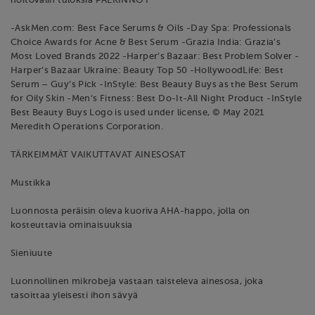
-AskMen.com: Best Face Serums & Oils -Day Spa: Professionals
Choice Awards for Acne & Best Serum -Grazia India: Grazia’s
Most Loved Brands 2022 -Harper’s Bazaar: Best Problem Solver -
Harper’s Bazaar Ukraine: Beauty Top 50 -HollywoodLife: Best
Serum – Guy’s Pick -InStyle: Best Beauty Buys as the Best Serum
for Oily Skin -Men’s Fitness: Best Do-It-All Night Product -InStyle
Best Beauty Buys Logo is used under license, © May 2021
Meredith Operations Corporation.
TÄRKEIMMÄT VAIKUTTAVAT AINESOSAT
Mustikka
Luonnosta peräisin oleva kuoriva AHA-happo, jolla on
kosteuttavia ominaisuuksia
Sieniuute
Luonnollinen mikrobeja vastaan taisteleva ainesosa, joka
tasoittaa yleisesti ihon sävyä